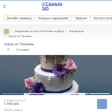
Журнал
Онлайн-сервисы
Кольца и украшения
Журнал
Каталог усл
Онлайн-сервисы
Свадебные услуги в Ростове-на-Дону
Кондитеры
торты от Татьяны
торты от Татьяны
0
0 отзывов
ВСТУПАЙТЕ В КЛУБ ПРИВИЛЕГИЙ
присоединяйтесь к закрытому сообществу и получайте
скидки и бонусы за участие
РЕГИСТРАЦИЯ
1
2
3
4
5
Стоимость за кг
1 400 руб.
Прием заказа