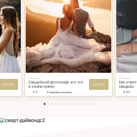
Статьи
Статьи
Свадебный фотограф: кто это
Как отме
ЧИТАТЬ
ЧИТАТЬ
и зачем нужен
свадьбы
3.3
3.83
0 комментариев