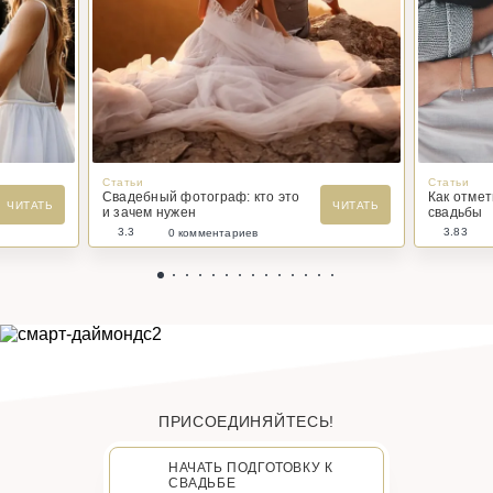
Статьи
Статьи
Свадебный фотограф: кто это
Как отме
ЧИТАТЬ
ЧИТАТЬ
и зачем нужен
свадьбы
3.3
3.83
0 комментариев
ПРИСОЕДИНЯЙТЕСЬ!
НАЧАТЬ ПОДГОТОВКУ К
СВАДЬБЕ