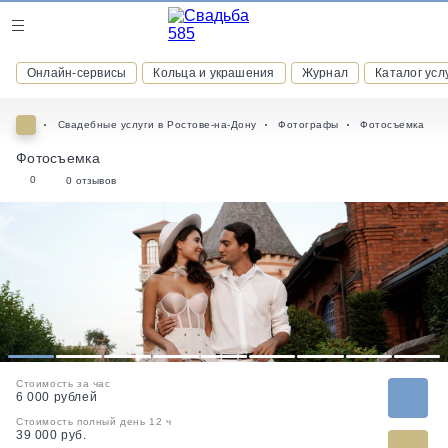
Журнал
Онлайн-сервисы
Кольца и украшения
Журнал
Каталог усл
Онлайн-сервисы
Свадебные услуги в Ростове-на-Дону
Фотографы
Фотосъемка
Фотосъемка
0
0 отзывов
ВСТУПАЙТЕ В КЛУБ ПРИВИЛЕГИЙ
присоединяйтесь к закрытому сообществу и получайте
скидки и бонусы за участие
РЕГИСТРАЦИЯ
1
2
3
4
5
6
7
8
9
Стоимость за час
6 000 рублей
Стоимость полный день 12 ч
39 000 руб.