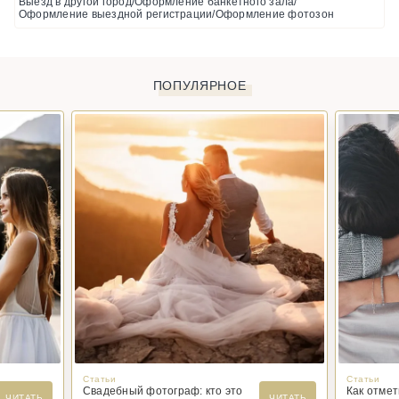
Выезд в другой город/Оформление банкетного зала/
Оформление выездной регистрации/Оформление фотозон
ПОПУЛЯРНОЕ
Статьи
Статьи
Свадебный фотограф: кто это
Как отме
ЧИТАТЬ
ЧИТАТЬ