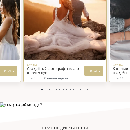
Статьи
Статьи
Свадебный фотограф: кто это
Как отме
ЧИТАТЬ
ЧИТАТЬ
и зачем нужен
свадьбы
3.3
3.83
0 комментариев
ПРИСОЕДИНЯЙТЕСЬ!