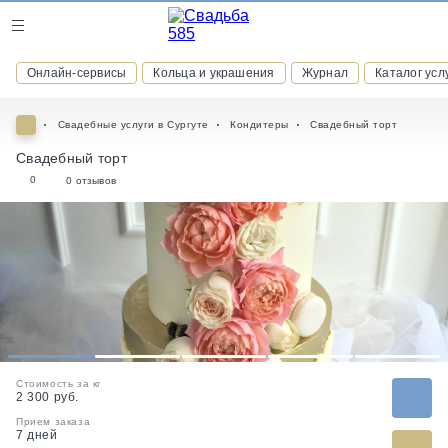
Журнал
Онлайн-сервисы
Кольца и украшения
Журнал
Каталог усл
Онлайн-сервисы
Свадебные услуги в Сургуте
Кондитеры
Свадебный торт
Свадебный торт
0
0 отзывов
ВСТУПАЙТЕ В КЛУБ ПРИВИЛЕГИЙ
присоединяйтесь к закрытому сообществу и получайте
скидки и бонусы за участие
РЕГИСТРАЦИЯ
1
2
3
4
5
Стоимость за кг
2 300 руб.
Прием заказа
7 дней