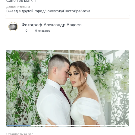
Canon 6d Mark II
Дополнительно
Выезд в другой город/Lovestory/Постобработка
Фотограф Александр Авдеев
0
0 отзывов
1
2
3
4
5
Стоимость за час