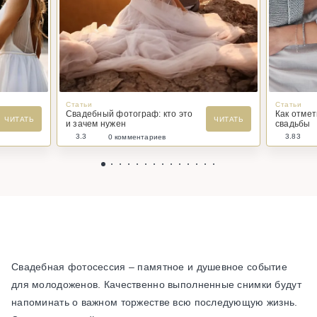
Статьи
Статьи
Свадебный фотограф: кто это
Как отме
ЧИТАТЬ
ЧИТАТЬ
и зачем нужен
свадьбы
3.3
3.83
0 комментариев
Свадебная фотосессия – памятное и душевное событие
для молодоженов. Качественно выполненные снимки будут
напоминать о важном торжестве всю последующую жизнь.