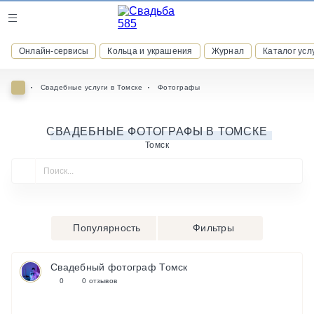
Журнал
Онлайн-сервисы
Кольца и украшения
Журнал
Каталог усл
Онлайн-сервисы
Свадебные услуги в Томске
Фотографы
СВАДЕБНЫЕ ФОТОГРАФЫ В ТОМСКЕ
Томск
ВСТУПАЙТЕ В КЛУБ ПРИВИЛЕГИЙ
присоединяйтесь к закрытому сообществу и получайте
скидки и бонусы за участие
РЕГИСТРАЦИЯ
Популярность
Фильтры
Свадебный фотограф Томск
0
0 отзывов