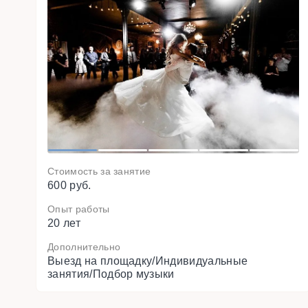
o
i
v
e
r
P
1
2
3
4
5
Стоимость за занятие
600 руб.
Опыт работы
20 лет
Дополнительно
Выезд на площадку/Индивидуальные
занятия/Подбор музыки