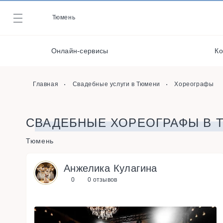
Стилисты
Тюмень
Журнал
Хореографы
Кейтеринг
Онлайн-сервисы
Ко
Онлайн-сервисы
Главная
Свадебные услуги в Тюмени
Хореографы
СВАДЕБНЫЕ ХОРЕОГРАФЫ В 
Тюмень
Анжелика Кулагина
0
0 отзывов
s
u