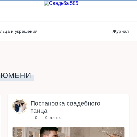
фото
Салюты / фейерверки
Видеографы
Свадебные платья/
костюмы
Выездная регистрация
льца и украшения
Журнал
Транспорт
Декораторы и
оформители
ТЮМЕНИ
Постановка свадебного
танца
0
0 отзывов