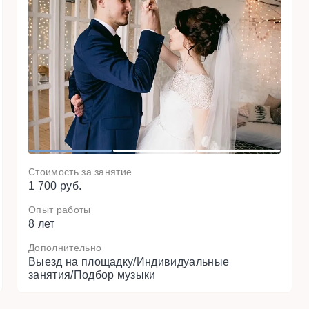
N
e
x
t
1
2
3
Стоимость за занятие
1 700 руб.
Опыт работы
8 лет
Дополнительно
Выезд на площадку/Индивидуальные
занятия/Подбор музыки