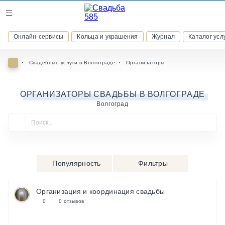
Журнал
Онлайн-сервисы
Кольца и украшения
Журнал
Каталог усл
Онлайн-сервисы
Свадебные услуги в Волгограде
Организаторы
ОРГАНИЗАТОРЫ СВАДЬБЫ В ВОЛГОГРАДЕ
Волгоград
ВСТУПАЙТЕ В КЛУБ ПРИВИЛЕГИЙ
присоединяйтесь к закрытому сообществу и получайте
скидки и бонусы за участие
РЕГИСТРАЦИЯ
Популярность
Фильтры
Организация и координация свадьбы
0
0 отзывов