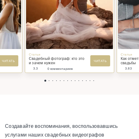
Статьи
Статьи
Свадебный фотограф: кто это
Как отме
ЧИТАТЬ
ЧИТАТЬ
и зачем нужен
свадьбы
3.3
3.83
0 комментариев
Создавайте воспоминания, воспользовавшись
услугами наших свадебных видеографов