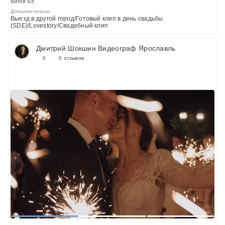
lumix s5
Дополнительно
Выезд в другой город/Готовый клип в день свадьбы
(SDE)/Lovestory/Свадебный клип
Дмитрий Шокшин Видеограф Ярославль
0
0 отзывов
1
2
3