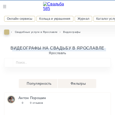
Журнал
Онлайн-сервисы
Кольца и украшения
Журнал
Каталог усл
Онлайн-сервисы
Свадебные услуги в Ярославле
Видеографы
ВИДЕОГРАФЫ НА СВАДЬБУ В ЯРОСЛАВЛЕ
Ярославль
ВСТУПАЙТЕ В КЛУБ ПРИВИЛЕГИЙ
присоединяйтесь к закрытому сообществу и получайте
скидки и бонусы за участие
РЕГИСТРАЦИЯ
Популярность
Фильтры
Антон Порошин
0
0 отзывов