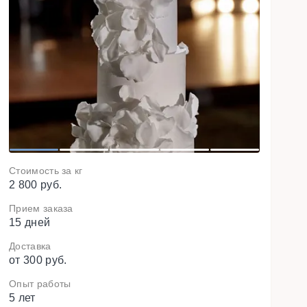
N
e
x
t
1
2
3
4
5
Стоимость за кг
2 800 руб.
Прием заказа
15 дней
Доставка
от 300 руб.
Опыт работы
5 лет