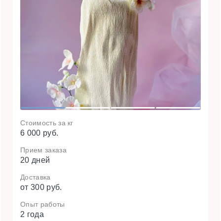
o
i
v
e
r
N
P
e
x
t
1
2
3
4
Стоимость за кг
6 000 руб.
Прием заказа
20 дней
Доставка
от 300 руб.
Опыт работы
2 года