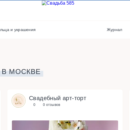
Выездная регистрация
Флористы
Кондитеры
Кейтеринг
Полиграфия
Фотостудии / места дл
льца и украшения
Журнал
фото
Хореографы
 В МОСКВЕ
Свадебный арт-торт
0
0 отзывов
s
u