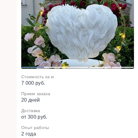
o
i
v
e
r
P
1
2
3
4
5
Стоимость за кг
7 000 руб.
Прием заказа
20 дней
Доставка
от 300 руб.
Опыт работы
2 года