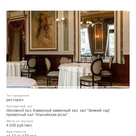
1
2
3
4
5
Тип заведения
ресторан
Арендуемый зал
Основной зал, Камерный каминный зал, зал "Зимний сад"
приватный зал "Альпийская роза"
Меню на персону
4 500 руб./чел.
Вместимость