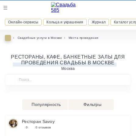
Журнал
Онлайн-сервисы
Кольца и украшения
Журнал
Каталог усл
Онлайн-сервисы
Свадебные услуги в Москве
Места проведения
РЕСТОРАНЫ, КАФЕ, БАНКЕТНЫЕ ЗАЛЫ ДЛЯ
ПРОВЕДЕНИЯ СВАДЬБЫ В МОСКВЕ
ВСТУПАЙТЕ В КЛУБ ПРИВИЛЕГИЙ
присоединяйтесь к закрытому сообществу и получайте
Москва
скидки и бонусы за участие
РЕГИСТРАЦИЯ
Популярность
Фильтры
Ресторан Savoy
0
0 отзывов