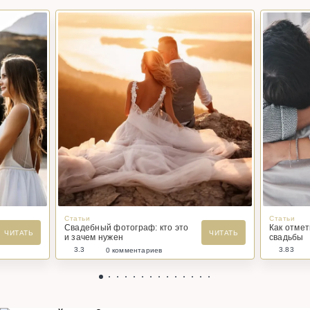
Статьи
Статьи
Свадебный фотограф: кто это
Как отме
ЧИТАТЬ
ЧИТАТЬ
и зачем нужен
свадьбы
3.3
3.83
0 комментариев