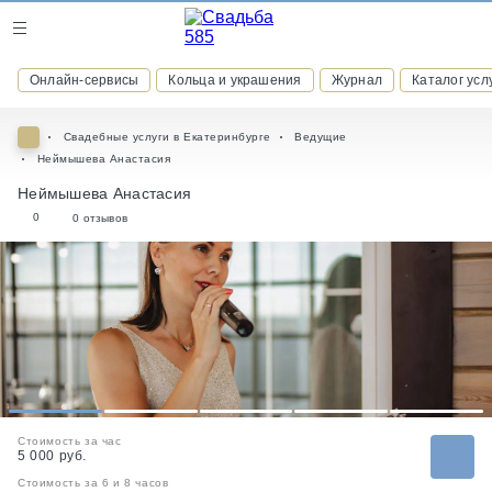
Журнал
Онлайн-сервисы
Кольца и украшения
Журнал
Каталог усл
Онлайн-сервисы
Свадебные услуги в Екатеринбурге
Ведущие
Неймышева Анастасия
Неймышева Анастасия
0
0 отзывов
ВСТУПАЙТЕ В КЛУБ ПРИВИЛЕГИЙ
присоединяйтесь к закрытому сообществу и получайте
скидки и бонусы за участие
РЕГИСТРАЦИЯ
1
2
3
4
5
Стоимость за час
5 000 руб.
Стоимость за 6 и 8 часов