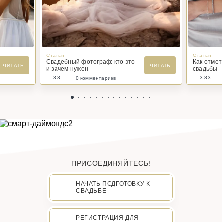
Статьи
Статьи
Свадебный фотограф: кто это
Как отме
ЧИТАТЬ
ЧИТАТЬ
и зачем нужен
свадьбы
3.3
3.83
0 комментариев
ПРИСОЕДИНЯЙТЕСЬ!
НАЧАТЬ ПОДГОТОВКУ К
СВАДЬБЕ
РЕГИСТРАЦИЯ ДЛЯ