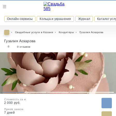
Журнал
Онлайн-сервисы
Кольца и украшения
Журнал
Каталог усл
Онлайн-сервисы
Свадебные услуги в Казани
Кондитеры
Гузалия Аскарова
Гузалия Аскарова
0
0 отзывов
ВСТУПАЙТЕ В КЛУБ ПРИВИЛЕГИЙ
присоединяйтесь к закрытому сообществу и получайте
скидки и бонусы за участие
РЕГИСТРАЦИЯ
1
2
3
4
5
Стоимость за кг
2 000 руб.
Прием заказа
7 дней