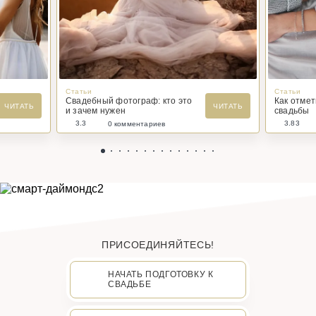
Статьи
Статьи
Свадебный фотограф: кто это
Как отме
ЧИТАТЬ
ЧИТАТЬ
и зачем нужен
свадьбы
3.3
3.83
0 комментариев
ПРИСОЕДИНЯЙТЕСЬ!
НАЧАТЬ ПОДГОТОВКУ К
СВАДЬБЕ