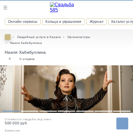
Журнал
Онлайн-сервисы
Кольца и украшения
Журнал
Каталог усл
Онлайн-сервисы
Свадебные услуги в Казани
Организаторы
Наиля Хабибуллина
Наиля Хабибуллина
0
0 отзывов
ВСТУПАЙТЕ В КЛУБ ПРИВИЛЕГИЙ
присоединяйтесь к закрытому сообществу и получайте
скидки и бонусы за участие
РЕГИСТРАЦИЯ
1
2
3
4
5
6
7
Стоимость свадьбы под ключ
500 000 руб.
Комиссия