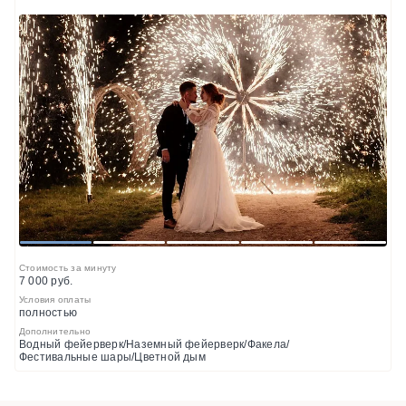
1
2
3
4
5
Стоимость за минуту
7 000 руб.
Условия оплаты
полностью
Дополнительно
Водный фейерверк/Наземный фейерверк/Факела/
Фестивальные шары/Цветной дым