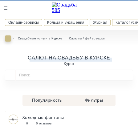
Журнал
Онлайн-сервисы
Кольца и украшения
Журнал
Каталог усл
Онлайн-сервисы
Свадебные услуги в Курске
Салюты / фейерверки
САЛЮТ НА СВАДЬБУ В КУРСКЕ
Курск
ВСТУПАЙТЕ В КЛУБ ПРИВИЛЕГИЙ
присоединяйтесь к закрытому сообществу и получайте
скидки и бонусы за участие
РЕГИСТРАЦИЯ
Популярность
Фильтры
Холодные фонтаны
0
0 отзывов