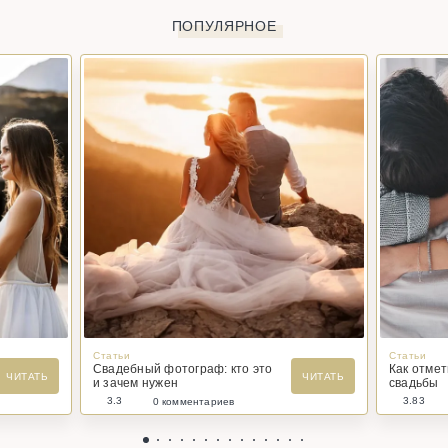
ПОПУЛЯРНОЕ
Статьи
Статьи
Свадебный фотограф: кто это
Как отме
ЧИТАТЬ
ЧИТАТЬ
и зачем нужен
свадьбы
3.3
3.83
0 комментариев