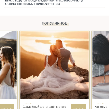
Выезд в другой город/Подарочная упаковка/Lovestory/
Съемка с нескольких камер/Фотокнига
ПОПУЛЯРНОЕ
Статьи
Статьи
Свадебный фотограф: кто это
Как отме
ЧИТАТЬ
ЧИТАТЬ