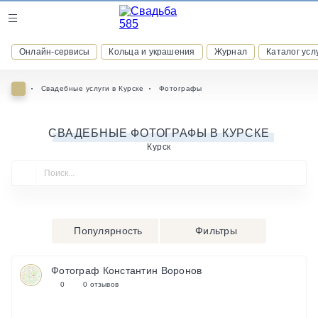
Журнал
Онлайн-сервисы
Кольца и украшения
Журнал
Каталог усл
Онлайн-сервисы
Свадебные услуги в Курске
Фотографы
СВАДЕБНЫЕ ФОТОГРАФЫ В КУРСКЕ
Курск
ВСТУПАЙТЕ В КЛУБ ПРИВИЛЕГИЙ
присоединяйтесь к закрытому сообществу и получайте
скидки и бонусы за участие
РЕГИСТРАЦИЯ
Популярность
Фильтры
Фотограф Константин Воронов
0
0 отзывов