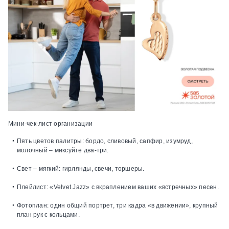
Мини‑чек‑лист организации
Пять цветов палитры:
бордо, сливовый, сапфир, изумруд,
молочный – миксуйте два‑три.
Свет
– мягкий: гирлянды, свечи, торшеры.
Плейлист:
«Velvet Jazz» с вкраплением ваших «встречных» песен.
Фотоплан:
один общий портрет, три кадра «в движении», крупный
план рук с кольцами.