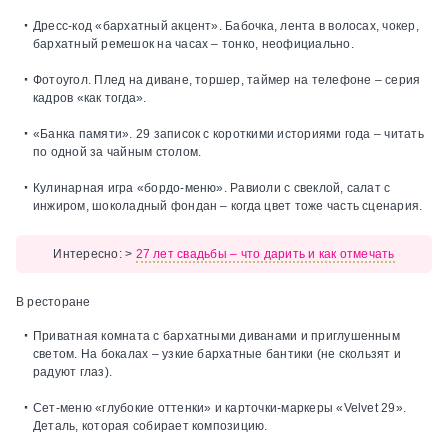
Дресс‑код «бархатный акцент».
Бабочка, лента в волосах, чокер,
бархатный ремешок на часах – тонко, неофициально.
Фотоугол.
Плед на диване, торшер, таймер на телефоне – серия
кадров «как тогда».
«Банка памяти».
29 записок с короткими историями года – читать
по одной за чайным столом.
Кулинарная игра «бордо‑меню».
Равиоли с свеклой, салат с
инжиром, шоколадный фондан – когда цвет тоже часть сценария.
Интересно:
>
27 лет свадьбы – что дарить и как отмечать
В ресторане
Приватная комната с бархатными диванами и приглушенным
светом.
На бокалах – узкие бархатные бантики (не скользят и
радуют глаз).
Сет‑меню «глубокие оттенки» и карточки‑маркеры «Velvet 29».
Деталь, которая собирает композицию.