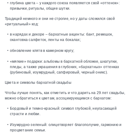
глубина цвета
– у каждого союза появляется свой «оттенок»:
привычки, ритуалы, общие шутки.
Традиций немного и они не строгие, но у даты сложился свой
«ритуальный» код:
в нарядах и декоре
– бархатные акценты: бант, ремешок,
окантовка салфеток, ленты на бокалах;
обновление клятв в камерном круг
у;
«мягкие» подарки:
альбомы в бархатной обложке, шкатулки,
пледы, а также украшения в глубоких, «бархатных» оттенках
(рубиновый, изумрудный, сапфировый, черный оникс).
Цвета и символы бархатной свадьбы
Чтобы лучше понять, как отметить и что дарить на 29 лет свадьбы,
можно обратиться к цветам, ассоциирующимся с бархатом:
Бордовый и темно-красный:
символ глубокой, неугасающей
страсти и любви.
Изумрудно-зеленый:
олицетворяет благополучие, гармонию и
процветание семьи.