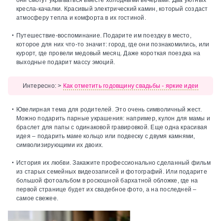
они смогут укрываться вместе холодными вечерами. Два уютных
кресла-качалки. Красивый электрический камин, который создаст
атмосферу тепла и комфорта в их гостиной.
Путешествие-воспоминание.
Подарите им поездку в место,
которое для них что-то значит: город, где они познакомились, или
курорт, где провели медовый месяц. Даже короткая поездка на
выходные подарит массу эмоций.
Интересно:
>
Как отметить годовщину свадьбы - яркие идеи
Ювелирная тема для родителей.
Это очень символичный жест.
Можно подарить парные украшения: например, кулон для мамы и
браслет для папы с одинаковой гравировкой. Еще одна красивая
идея – подарить маме кольцо или подвеску с двумя камнями,
символизирующими их двоих.
История их любви.
Закажите профессионально сделанный фильм
из старых семейных видеозаписей и фотографий. Или подарите
большой фотоальбом в роскошной бархатной обложке, где на
первой странице будет их свадебное фото, а на последней –
самое свежее.