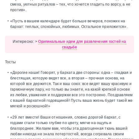
смеха, уютных ритуалов – тех, что хочется гладить по ворсу, а не
против».
«Пусть в вашем календаре будет больше вечеров, похожих на
бархат: теплых, спокойных, любимых. Остальное приложится».
Интересно:
>
Оригинальные идеи для развлечения гостей на
свадьбе
Тосты
«Дорогие наши! Говорят, у бархата две стороны: одна – гладкая и
блестящая, которую видят все, а вторая – прочная основа, на
которой все держится. Так и ваш союз: все видят вашу красивую и
гармоничную пару, но только вы знаете, на какой крепкой основе
из любви, уважения и поддержки все это построено. Поздравляем
с вашей бархатной годовщиной! Пусть ваша жизнь будет такой же
мягкой и роскошной!»
«29 лет вместе! Ваши отношения, словно дорогой бархат, с
годами стали только глубже по цвету, мягче на ощупь и
благороднее. Желаем вам, чтобы эта драгоценная ткань вашей
любви никогда не знала потертостей, всегда согревала своим