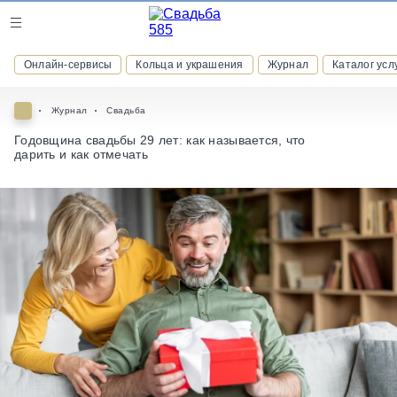
Журнал
Онлайн-сервисы
Кольца и украшения
Журнал
Каталог усл
Онлайн-сервисы
Журнал
Свадьба
Годовщина свадьбы 29 лет: как называется, что
дарить и как отмечать
ВСТУПАЙТЕ В КЛУБ ПРИВИЛЕГИЙ
присоединяйтесь к закрытому сообществу и получайте
скидки и бонусы за участие
РЕГИСТРАЦИЯ