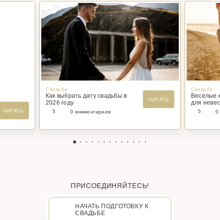
Свадьба
Свадьба
Как выбрать дату свадьбы в
Веселые 
ЧИТАТЬ
2026 году
для невес
ЧИТАТЬ
5
5
0 комментариев
0
ПРИСОЕДИНЯЙТЕСЬ!
НАЧАТЬ ПОДГОТОВКУ К
СВАДЬБЕ