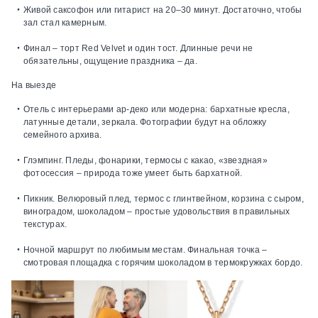
Живой саксофон или гитарист на 20–30 минут.
Достаточно, чтобы
зал стал камерным.
Финал – торт Red Velvet и один тост.
Длинные речи не
обязательны, ощущение праздника – да.
На выезде
Отель с интерьерами ар‑деко или модерна:
бархатные кресла,
латунные детали, зеркала. Фотографии будут на обложку
семейного архива.
Глэмпинг.
Пледы, фонарики, термосы с какао, «звездная»
фотосессия – природа тоже умеет быть бархатной.
Пикник.
Велюровый плед, термос с глинтвейном, корзина с сыром,
виноградом, шоколадом – простые удовольствия в правильных
текстурах.
Ночной маршрут по любимым местам.
Финальная точка –
смотровая площадка с горячим шоколадом в термокружках бордо.