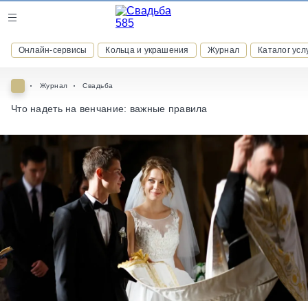
Журнал
Онлайн-сервисы
Кольца и украшения
Журнал
Каталог усл
Онлайн-сервисы
Журнал
Свадьба
Что надеть на венчание: важные правила
ВСТУПАЙТЕ В КЛУБ ПРИВИЛЕГИЙ
присоединяйтесь к закрытому сообществу и получайте
скидки и бонусы за участие
РЕГИСТРАЦИЯ