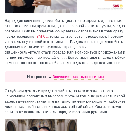
Наряд для венчания должен быть достаточно скромным, в светлых
оттенках – белым, кремовым, цвета слоновой кости, голубым, бледно-
розовым. Если вы с женихом собираетесь отправиться в храм сразу
после посещения
ЗАГСа
, то вряд ли успеете переодеться. Поэтому
изначально учитывайте этот момент. В идеале платье должно быть
длинным и с такими же рукавами. Правда, сейчас
священнослужители стали гораздо мягче относиться к прихожанам и
не против умеренных послаблений. Допустимо надеть наряд с юбкой
немного покороче – но она обязательно должна закрывать колени.
Интересно:
→
Венчание - как подготовиться
О глубоком декольте придется забыть, но можно заменить его
небольшим, элегантным вырезом. А чтобы точно не услышать в свой
адрес замечаний, захватите на таинство легкую накидку – подберите
модель так, чтобы она вписывалась в общий образ. Она же выручит,
если на венчание вы выбрали наряд с короткими рукавами.