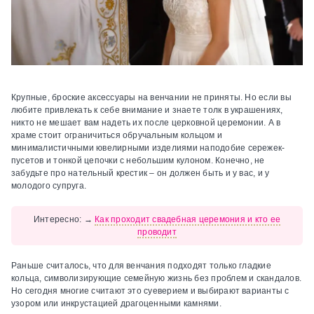
Крупные, броские аксессуары на венчании не приняты. Но если вы
любите привлекать к себе внимание и знаете толк в украшениях,
никто не мешает вам надеть их после церковной церемонии. А в
храме стоит ограничиться обручальным кольцом и
минималистичными ювелирными изделиями наподобие сережек-
пусетов и тонкой цепочки с небольшим кулоном. Конечно, не
забудьте про нательный крестик – он должен быть и у вас, и у
молодого супруга.
Интересно:
→
Как проходит свадебная церемония и кто ее
проводит
Раньше считалось, что для венчания подходят только гладкие
кольца, символизирующие семейную жизнь без проблем и скандалов.
Но сегодня многие считают это суеверием и выбирают варианты с
узором или инкрустацией драгоценными камнями.