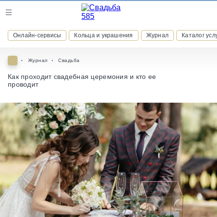
Журнал
Онлайн-сервисы
Кольца и украшения
Журнал
Каталог усл
Онлайн-сервисы
Журнал
Свадьба
Как проходит свадебная церемония и кто ее
проводит
ВСТУПАЙТЕ В КЛУБ ПРИВИЛЕГИЙ
присоединяйтесь к закрытому сообществу и получайте
скидки и бонусы за участие
РЕГИСТРАЦИЯ