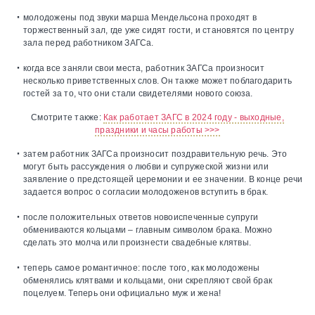
молодожены под звуки марша Мендельсона проходят в
торжественный зал, где уже сидят гости, и становятся по центру
зала перед работником ЗАГСа.
когда все заняли свои места, работник ЗАГСа произносит
несколько приветственных слов. Он также может поблагодарить
гостей за то, что они стали свидетелями нового союза.
Смотрите также:
Как работает ЗАГС в 2024 году - выходные,
праздники и часы работы >>>
затем работник ЗАГСа произносит поздравительную речь. Это
могут быть рассуждения о любви и супружеской жизни или
заявление о предстоящей церемонии и ее значении. В конце речи
задается вопрос о согласии молодоженов вступить в брак.
после положительных ответов новоиспеченные супруги
обмениваются кольцами – главным символом брака. Можно
сделать это молча или произнести свадебные клятвы.
теперь самое романтичное: после того, как молодожены
обменялись клятвами и кольцами, они скрепляют свой брак
поцелуем. Теперь они официально муж и жена!