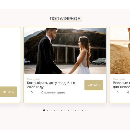
ПОПУЛЯРНОЕ
Свадьба
Свадьба
Как выбрать дату свадьбы в
Веселые 
ЧИТАТЬ
2026 году
для невес
ЧИТАТЬ
5
5
0 комментариев
0