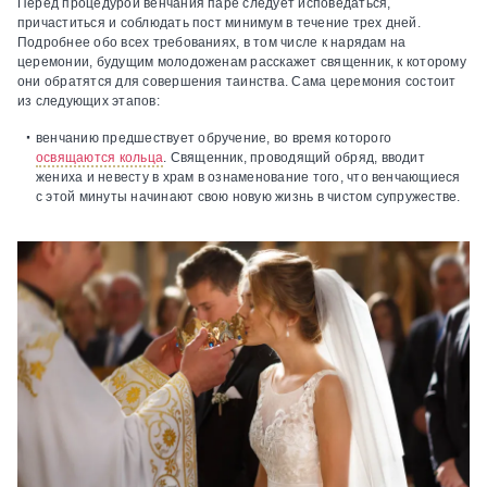
Перед процедурой венчания паре следует исповедаться,
причаститься и соблюдать пост минимум в течение трех дней.
Подробнее обо всех требованиях, в том числе к нарядам на
церемонии, будущим молодоженам расскажет священник, к которому
они обратятся для совершения таинства. Сама церемония состоит
из следующих этапов:
венчанию предшествует обручение, во время которого
освящаются кольца
. Священник, проводящий обряд, вводит
жениха и невесту в храм в ознаменование того, что венчающиеся
с этой минуты начинают свою новую жизнь в чистом супружестве.