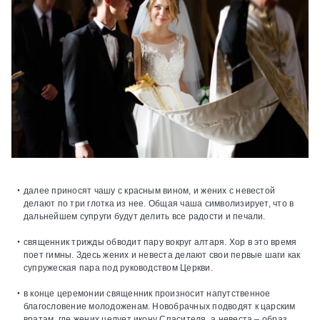
далее приносят чашу с красным вином, и жених с невестой
делают по три глотка из нее. Общая чаша символизирует, что в
дальнейшем супруги будут делить все радости и печали.
священник трижды обводит пару вокруг алтаря. Хор в это время
поет гимны. Здесь жених и невеста делают свои первые шаги как
супружеская пара под руководством Церкви.
в конце церемонии священник произносит напутственное
благословение молодоженам. Новобрачных подводят к царским
вратам, где жених целует икону Спасителя, а невеста – образ