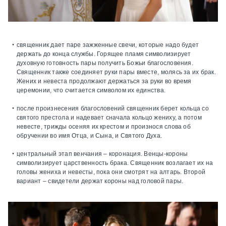
священник дает паре зажженные свечи, которые надо будет
держать до конца службы. Горящее пламя символизирует
духовную готовность пары получить Божьи благословения.
Священник также соединяет руки пары вместе, молясь за их брак.
Жених и невеста продолжают держаться за руки во время
церемонии, что считается символом их единства.
после произнесения благословений священник берет кольца со
святого престола и надевает сначала кольцо жениху, а потом
невесте, трижды осеняя их крестом и произнося слова об
обручении во имя Отца, и Сына, и Святого Духа.
центральный этап венчания – коронация. Венцы-короны
символизирует царственность брака. Священник возлагает их на
головы жениха и невесты, пока они смотрят на алтарь. Второй
вариант – свидетели держат короны над головой пары.