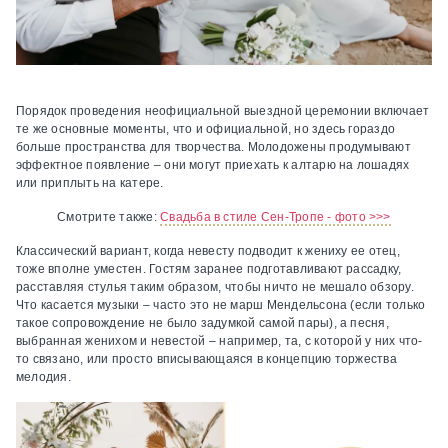
Порядок проведения неофициальной выездной церемонии включает
те же основные моменты, что и официальной, но здесь гораздо
больше пространства для творчества. Молодожены продумывают
эффектное появление – они могут приехать к алтарю на лошадях
или приплыть на катере.
Смотрите также:
Свадьба в стиле Сен-Тропе - фото >>>
Классический вариант, когда невесту подводит к жениху ее отец,
тоже вполне уместен. Гостям заранее подготавливают рассадку,
расставляя стулья таким образом, чтобы ничто не мешало обзору.
Что касается музыки – часто это не марш Мендельсона (если только
такое сопровождение не было задумкой самой пары), а песня,
выбранная женихом и невестой – например, та, с которой у них что-
то связано, или просто вписывающаяся в концепцию торжества
мелодия.