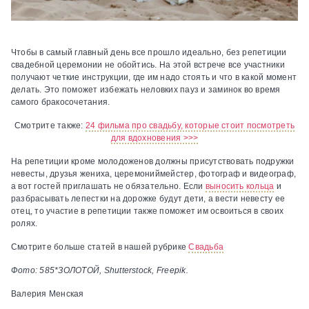
Чтобы в самый главный день все прошло идеально, без репетиции
свадебной церемонии не обойтись. На этой встрече все участники
получают четкие инструкции, где им надо стоять и что в какой момент
делать. Это поможет избежать неловких пауз и заминок во время
самого бракосочетания.
Смотрите также:
24 фильма про свадьбу, которые стоит посмотреть
для вдохновения >>>
На репетиции кроме молодоженов должны присутствовать подружки
невесты, друзья жениха, церемониймейстер, фотограф и видеограф,
а вот гостей приглашать не обязательно. Если
выносить кольца
и
разбрасывать лепестки на дорожке будут дети, а вести невесту ее
отец, то участие в репетиции также поможет им освоиться в своих
ролях.
Смотрите больше статей в нашей рубрике
Свадьба
Фото: 585*ЗОЛОТОЙ, Shutterstock, Freepik.
Валерия Менская