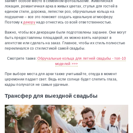
займет особое место в семейном фотоальбоме. Живописная
локация, романтичная арка в живых цветах, стулья для гостей в
едином стиле, дорожка, лепестки роз, обручальные кольца на
подушечке – все это поможет создать идеальную атмосферу.
Поэтому к
декору
надо отнестись со всей ответственностью.
Важно, чтобы все декорации были подготовлены заранее. Они могут
быть предоставлены площадкой, их можно взять напрокат в
агентстве или сделать на заказ. Главное, чтобы их стиль полностью
перекликался со стилистикой самой свадьбы.
Смотрите также:
Обручальные кольца для летней свадьбы - топ-10
моделей >>>
При выборе места для арки также учитывайте, откуда в момент
церемонии падает свет. Ведь если солнце будет слепить глаза,
кадры получатся не самые удачные.
Трансфер для выездной свадьбы