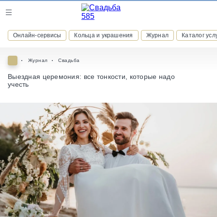
Журнал
Онлайн-сервисы
Кольца и украшения
Журнал
Каталог усл
Онлайн-сервисы
Журнал
Свадьба
Выездная церемония: все тонкости, которые надо
учесть
ВСТУПАЙТЕ В КЛУБ ПРИВИЛЕГИЙ
присоединяйтесь к закрытому сообществу и получайте
скидки и бонусы за участие
РЕГИСТРАЦИЯ