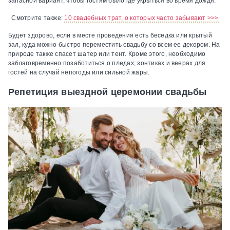
запасной вариант, чтобы гостям было где укрыться во время дождя.
Смотрите также:
10 свадебных трат, о которых часто забывают >>>
Будет здорово, если в месте проведения есть беседка или крытый
зал, куда можно быстро переместить свадьбу со всем ее декором. На
природе также спасет шатер или тент. Кроме этого, необходимо
заблаговременно позаботиться о пледах, зонтиках и веерах для
гостей на случай непогоды или сильной жары.
Репетиция выездной церемонии свадьбы