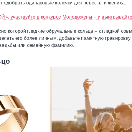
 подобрать одинаковые колечки для невесты и жениха.
Й», участвуйте в конкурсе Молодожены – и выигрывайте 
сно которой гладкие обручальные кольца – к гладкой сов
делать его более личным, добавьте памятную гравировку
свадьбы или семейную фамилию.
ьцо