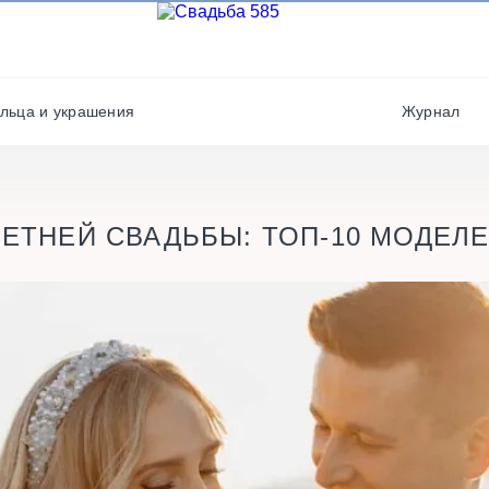
Фотографы
Полиграфия
Фотостудии / места дл
Салюты / фейерверки
фото
льца и украшения
Журнал
Свадебные платья/
Хореографы
костюмы
ЕТНЕЙ СВАДЬБЫ: ТОП-10 МОДЕЛЕЙ