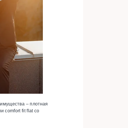
еимущества – плотная
omfort fit flat со