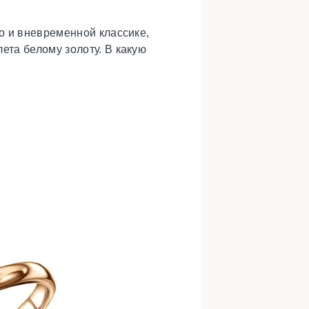
о и вневременной классике,
та белому золоту. В какую