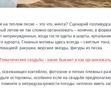
оя на теплом песке – это что, мечта? Сценарий голливудс
рый летом не так сложно организовать – конечно, в форм
 непринужденных, когда гости одеты в шорты, купальники
го курорта. Главные мотивы здесь всегда – светлые тона, 
локацией: ракушки, морские звезды, фигуры из песка.
Тематические свадьбы - какие бывают и как организовать
, освежающих коктейлях, фотозоне и легких пляжных ра
будьте осторожны, особенно если на свадьбе предполагаю
помните о непредсказуемости погоды: неплохо иметь за