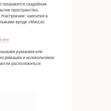
о понравится свадебная
рытое пространство,
 Настроение: чаепитие в
ильмами вроде «Миссис
й >>>
 пышными рукавами или
 из ромашек и колокольчиков
 могли расположиться