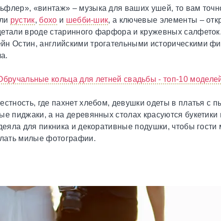
ьфлер», «винтаж» – музыка для ваших ушей, то вам точн
или
рустик
,
бохо
и
шебби-шик
, а ключевые элементы – отк
детали вроде старинного фарфора и кружевных салфеток.
йн Остин, английскими трогательными историческими ф
а.
Обручальные кольца для летней свадьбы - топ-10 моделе
естность, где пахнет хлебом, девушки одеты в платья с
ые пиджаки, а на деревянных столах красуются букетики
одеяла для пикника и декоративные подушки, чтобы гости
елать милые фотографии.