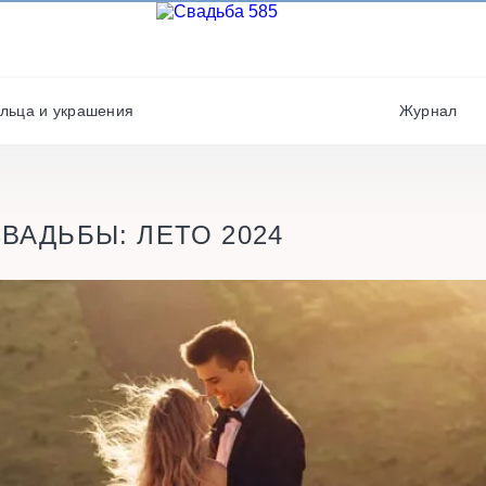
Фотографы
Полиграфия
Фотостудии / места дл
Салюты / фейерверки
фото
льца и украшения
Журнал
Свадебные платья/
Хореографы
костюмы
ВАДЬБЫ: ЛЕТО 2024