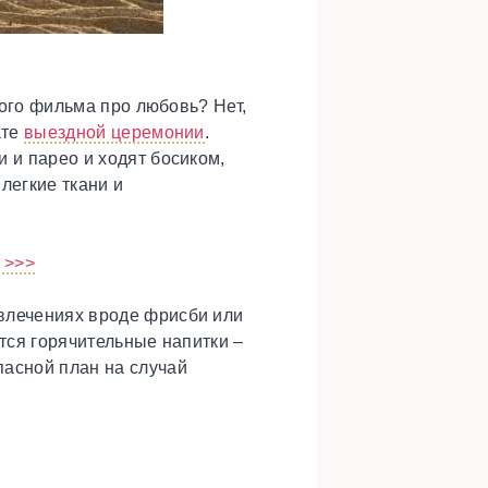
кого фильма про любовь? Нет,
ате
выездной церемонии
.
 и парео и ходят босиком,
легкие ткани и
 >>>
звлечениях вроде фрисби или
тся горячительные напитки –
пасной план на случай