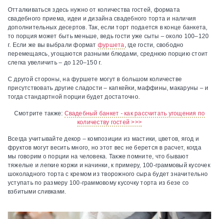
Отталкиваться здесь нужно от количества гостей, формата
свадебного приема, идеи и дизайна свадебного торта и наличия
дополнительных десертов. Так, если торт подается в конце банкета,
то порция может быть меньше, ведь гости уже сыты – около 100–120
г. Если же вы выбрали формат
фуршета
, где гости, свободно
перемещаясь, угощаются разными блюдами, среднюю порцию стоит
слегка увеличить – до 120–150 г.
С другой стороны, на фуршете могут в большом количестве
присутствовать другие сладости – капкейки, маффины, макаруны – и
тогда стандартной порции будет достаточно.
Смотрите также:
Свадебный банкет - как рассчитать угощения по
количеству гостей >>>
Всегда учитывайте декор – композиции из мастики, цветов, ягод и
фруктов могут весить много, но этот вес не берется в расчет, когда
мы говорим о порции на человека. Также помните, что бывают
тяжелые и легкие коржи и начинки, к примеру, 100-граммовый кусочек
шоколадного торта с кремом из творожного сыра будет значительно
уступать по размеру 100-граммовому кусочку торта из безе со
взбитыми сливками.