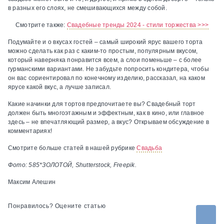
в разных его слоях, не смешивающихся между собой.
Смотрите также:
Свадебные тренды 2024 - стили торжества >>>
Подумайте и о вкусах гостей – самый широкий ярус вашего торта
можно сделать как раз с каким-то простым, популярным вкусом,
который наверняка понравится всем, а слои поменьше – с более
гурманскими вариантами. Не забудьте попросить кондитера, чтобы
он вас сориентировал по конечному изделию, рассказал, на каком
ярусе какой вкус, а лучше записал.
Какие начинки для тортов предпочитаете вы? Свадебный торт
должен быть многоэтажным и эффектным, как в кино, или главное
здесь – не впечатляющий размер, а вкус? Открываем обсуждение в
комментариях!
Смотрите больше статей в нашей рубрике
Свадьба
Фото: 585*ЗОЛОТОЙ, Shutterstock, Freepik.
Максим Алешин
Понравилось? Оцените статью