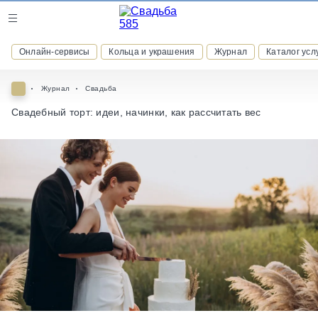
Журнал
Онлайн-сервисы
Кольца и украшения
Журнал
Каталог усл
Онлайн-сервисы
Журнал
Свадьба
Свадебный торт: идеи, начинки, как рассчитать вес
ВСТУПАЙТЕ В КЛУБ ПРИВИЛЕГИЙ
присоединяйтесь к закрытому сообществу и получайте
скидки и бонусы за участие
РЕГИСТРАЦИЯ