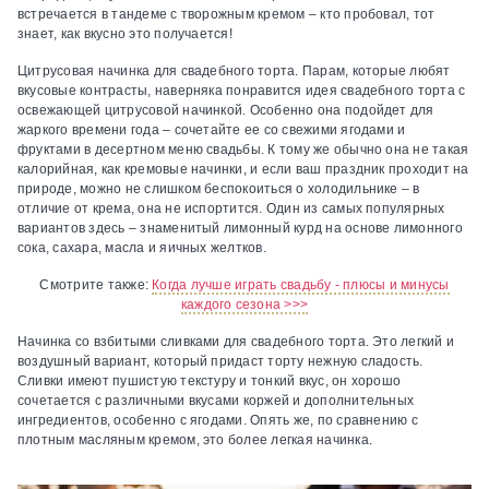
встречается в тандеме с творожным кремом – кто пробовал, тот
знает, как вкусно это получается!
Цитрусовая начинка для свадебного торта.
Парам, которые любят
вкусовые контрасты, наверняка понравится идея свадебного торта с
освежающей цитрусовой начинкой. Особенно она подойдет для
жаркого времени года – сочетайте ее со свежими ягодами и
фруктами в десертном меню свадьбы. К тому же обычно она не такая
калорийная, как кремовые начинки, и если ваш праздник проходит на
природе, можно не слишком беспокоиться о холодильнике – в
отличие от крема, она не испортится. Один из самых популярных
вариантов здесь – знаменитый лимонный курд на основе лимонного
сока, сахара, масла и яичных желтков.
Смотрите также:
Когда лучше играть свадьбу - плюсы и минусы
каждого сезона >>>
Начинка со взбитыми сливками для свадебного торта.
Это легкий и
воздушный вариант, который придаст торту нежную сладость.
Сливки имеют пушистую текстуру и тонкий вкус, он хорошо
сочетается с различными вкусами коржей и дополнительных
ингредиентов, особенно с ягодами. Опять же, по сравнению с
плотным масляным кремом, это более легкая начинка.