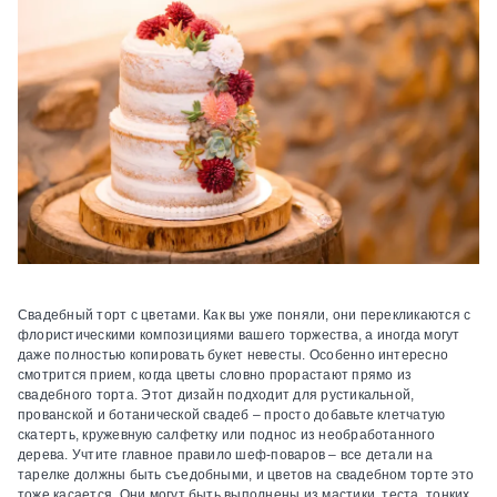
Свадебный торт с цветами.
Как вы уже поняли, они перекликаются с
флористическими композициями вашего торжества, а иногда могут
даже полностью копировать букет невесты. Особенно интересно
смотрится прием, когда цветы словно прорастают прямо из
свадебного торта. Этот дизайн подходит для рустикальной,
прованской и ботанической свадеб – просто добавьте клетчатую
скатерть, кружевную салфетку или поднос из необработанного
дерева. Учтите главное правило шеф-поваров – все детали на
тарелке должны быть съедобными, и цветов на свадебном торте это
тоже касается. Они могут быть выполнены из мастики, теста, тонких