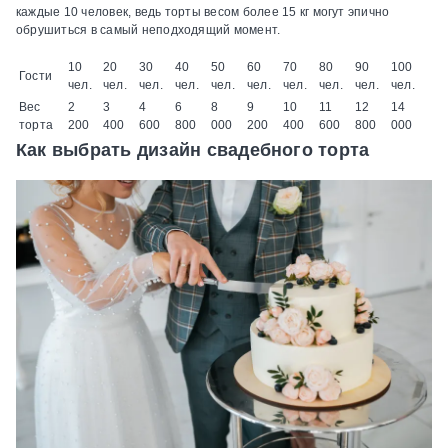
каждые 10 человек, ведь торты весом более 15 кг могут эпично
обрушиться в самый неподходящий момент.
10
20
30
40
50
60
70
80
90
100
Гости
чел.
чел.
чел.
чел.
чел.
чел.
чел.
чел.
чел.
чел.
Вес
2
3
4
6
8
9
10
11
12
14
торта
200
400
600
800
000
200
400
600
800
000
Как выбрать дизайн свадебного торта