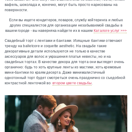
вафель, шоколада и, конечно, могут быть просто нарисованы на
поверхности.
Если вы ищете кондитеров, поваров, службу кейтеринга и любых
других специалистов для организации незабываемой свадьбы в
вашем городе - вы наверняка найдете их в нашем
Каталоге услуг >>>
Свадебный торт с лентами и бантами.
Изящные бантики отвечают
тренду на balletcore и coquette aesthetic. На свадьбе такие
декоративные детали используются не только в качестве
аксессуаров для волос и украшения платья невесты, но и на
свадебных тортах. В качестве декора для торта они выглядят очень
органично: будь то хоть крупные ленты из мастики, хоть кремовые
мини-бантики по краям десерта. Даже минималистичный
однотонный торт будет смотреться очень празднично со съедобной
контрастной ленточкой во
втором цвете свадьбы
.