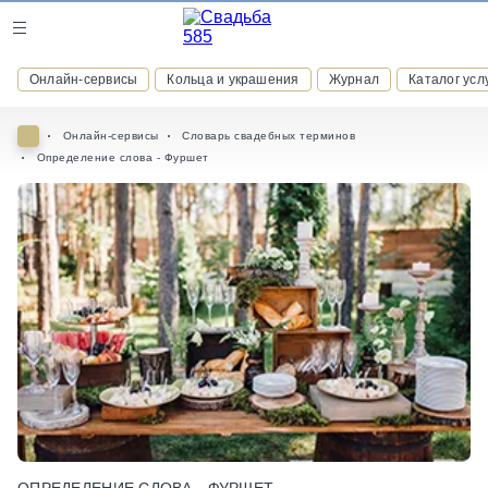
Журнал
Онлайн-сервисы
Кольца и украшения
Журнал
Каталог усл
Онлайн-сервисы
Онлайн-сервисы
Словарь свадебных терминов
Определение слова - Фуршет
ВСТУПАЙТЕ В КЛУБ ПРИВИЛЕГИЙ
присоединяйтесь к закрытому сообществу и получайте
скидки и бонусы за участие
РЕГИСТРАЦИЯ
ОПРЕДЕЛЕНИЕ СЛОВА - ФУРШЕТ