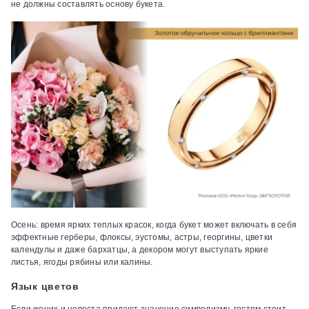
не должны составлять основу букета.
Осень: время ярких теплых красок, когда букет может включать в себя
эффектные герберы, флоксы, эустомы, астры, георгины, цветки
календулы и даже бархатцы, а декором могут выступать яркие
листья, ягоды рябины или калины.
Язык цветов
Если жених и невеста придают значение символизму, гостям стоит