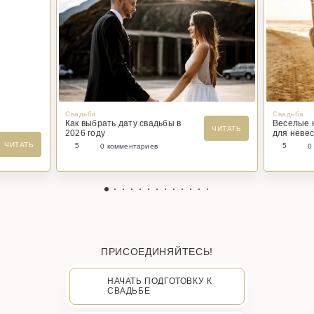
Свадьба
Свадьба
Как выбрать дату свадьбы в
Веселые 
ЧИТАТЬ
2026 году
для невес
ЧИТАТЬ
5
5
0 комментариев
0
ПРИСОЕДИНЯЙТЕСЬ!
НАЧАТЬ ПОДГОТОВКУ К
СВАДЬБЕ