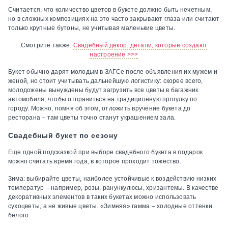
Считается, что количество цветов в букете должно быть нечетным,
но в сложных композициях на это часто закрывают глаза или считают
только крупные бутоны, не учитывая маленькие цветы.
Смотрите также:
Свадебный декор: детали, которые создают
настроение >>>
Букет обычно дарят молодым в ЗАГСе после объявления их мужем и
женой, но стоит учитывать дальнейшую логистику: скорее всего,
молодожены вынуждены будут загрузить все цветы в багажник
автомобиля, чтобы отправиться на традиционную прогулку по
городу. Можно, помня об этом, отложить вручение букета до
ресторана – там цветы точно станут украшением зала.
Свадебный букет по сезону
Еще одной подсказкой при выборе свадебного букета в подарок
можно считать время года, в которое проходит тожество.
Зима: выбирайте цветы, наиболее устойчивые к воздействию низких
температур – например, розы, ранункулюсы, хризантемы. В качестве
декоративных элементов в таких букетах можно использовать
сухоцветы, а не живые цветы. «Зимняя» гамма – холодные оттенки
белого.