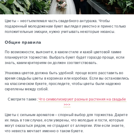
Цветы – неотъемлемая часть свадебного антуража. Чтобы
подаренный молодоженам букет выглядел уместно и принес только
положительные эмоции, нужно учитывать некоторые нюансы.
Общие правила
По возможности, выясните, в каком стиле и какой цветовой гамме
планируется торжество. Выбрать букет будет гораздо проще, если
знать, каким критериям он должен соответствовать.
Упаковка цветов должна быть удобной: проще всего расставить во
время свадьбы цветы в корзинах или коробках. Если вы остановились
на классическом букете, проследите, чтобы цветы были надежно
скреплены между собой.
Смотрите также:
Что символизируют разные растения на свадьбе
>>>
Цветы с сильным ароматом – спорный выбор для торжества. Дарите
их лишь в том случае, если уверены, что молодые и гости, которые
могут оказаться рядом, не страдают от аллергии. Или если знаете,
что невеста мечтает именно о таком букете.