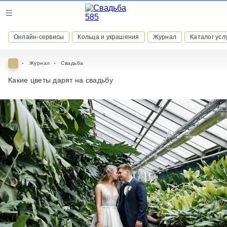
Журнал
Онлайн-сервисы
Кольца и украшения
Журнал
Каталог усл
Онлайн-сервисы
Журнал
Свадьба
Какие цветы дарят на свадьбу
ВСТУПАЙТЕ В КЛУБ ПРИВИЛЕГИЙ
присоединяйтесь к закрытому сообществу и получайте
скидки и бонусы за участие
РЕГИСТРАЦИЯ