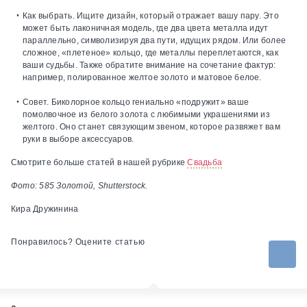
Как выбрать.
Ищите дизайн, который отражает вашу пару. Это
может быть лаконичная модель, где два цвета металла идут
параллельно, символизируя два пути, идущих рядом. Или более
сложное, «плетеное» кольцо, где металлы переплетаются, как
ваши судьбы. Также обратите внимание на сочетание фактур:
например, полированное желтое золото и матовое белое.
Совет.
Биколорное кольцо гениально «подружит» ваше
помолвочное из белого золота с любимыми украшениями из
желтого. Оно станет связующим звеном, которое развяжет вам
руки в выборе аксессуаров.
Смотрите больше статей в нашей рубрике
Свадьба
Фото: 585 Золотой, Shutterstock.
Кира Дружинина
Понравилось? Оцените статью