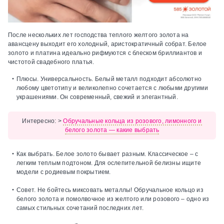
После нескольких лет господства теплого желтого золота на
авансцену выходит его холодный, аристократичный собрат. Белое
золото и платина идеально рифмуются с блеском бриллиантов и
чистотой свадебного платья.
Плюсы.
Универсальность. Белый металл подходит абсолютно
любому цветотипу и великолепно сочетается с любыми другими
украшениями. Он современный, свежий и элегантный.
Интересно:
>
Обручальные кольца из розового, лимонного и
белого золота — какие выбрать
Как выбрать.
Белое золото бывает разным. Классическое – с
легким теплым подтоном. Для ослепительной белизны ищите
модели с родиевым покрытием.
Совет.
Не бойтесь миксовать металлы! Обручальное кольцо из
белого золота и помолвочное из желтого или розового – одно из
самых стильных сочетаний последних лет.