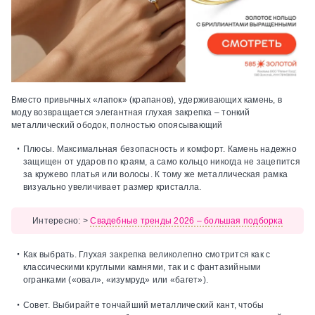
Вместо привычных «лапок» (крапанов), удерживающих камень, в
моду возвращается элегантная глухая закрепка – тонкий
металлический ободок, полностью опоясывающий
Плюсы.
Максимальная безопасность и комфорт. Камень надежно
защищен от ударов по краям, а само кольцо никогда не зацепится
за кружево платья или волосы. К тому же металлическая рамка
визуально увеличивает размер кристалла.
Интересно:
>
Свадебные тренды 2026 – большая подборка
Как выбрать.
Глухая закрепка великолепно смотрится как с
классическими круглыми камнями, так и с фантазийными
огранками («овал», «изумруд» или «багет»).
Совет.
Выбирайте тончайший металлический кант, чтобы