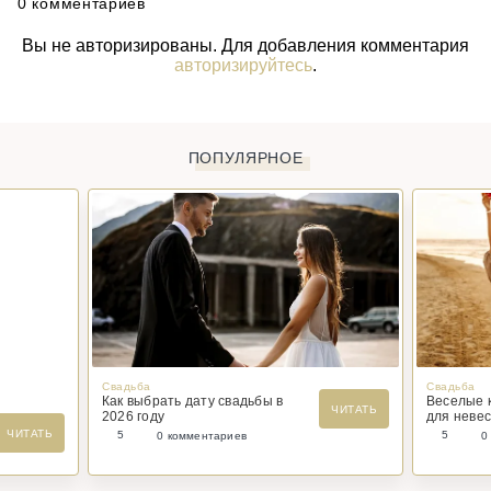
0 комментариев
Вы не авторизированы. Для добавления комментария
авторизируйтесь
.
ПОПУЛЯРНОЕ
Свадьба
Свадьба
Как выбрать дату свадьбы в
Веселые 
ЧИТАТЬ
2026 году
для невес
ЧИТАТЬ
5
5
0 комментариев
0