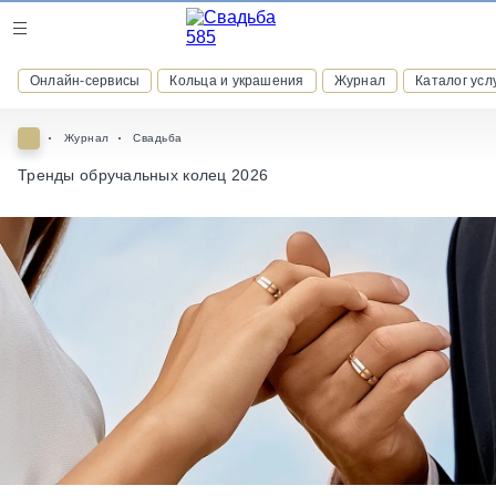
Журнал
Онлайн-сервисы
Кольца и украшения
Журнал
Каталог усл
Онлайн-сервисы
Журнал
Свадьба
Тренды обручальных колец 2026
ВСТУПАЙТЕ В КЛУБ ПРИВИЛЕГИЙ
присоединяйтесь к закрытому сообществу и получайте
скидки и бонусы за участие
РЕГИСТРАЦИЯ