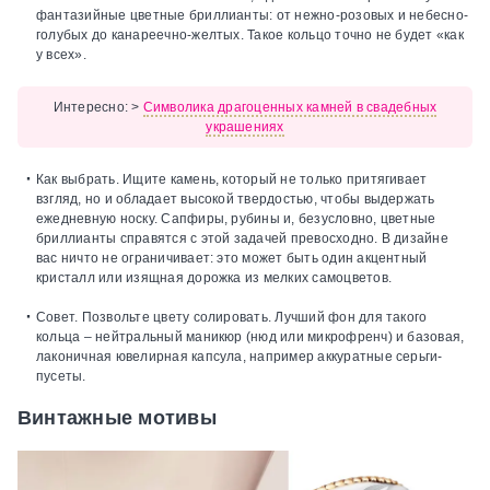
фантазийные цветные бриллианты: от нежно-розовых и небесно-
голубых до канареечно-желтых. Такое кольцо точно не будет «как
у всех».
Интересно:
>
Символика драгоценных камней в свадебных
украшениях
Как выбрать.
Ищите камень, который не только притягивает
взгляд, но и обладает высокой твердостью, чтобы выдержать
ежедневную носку. Сапфиры, рубины и, безусловно, цветные
бриллианты справятся с этой задачей превосходно. В дизайне
вас ничто не ограничивает: это может быть один акцентный
кристалл или изящная дорожка из мелких самоцветов.
Совет.
Позвольте цвету солировать. Лучший фон для такого
кольца – нейтральный маникюр (нюд или микрофренч) и базовая,
лаконичная ювелирная капсула, например аккуратные серьги-
пусеты.
Винтажные мотивы