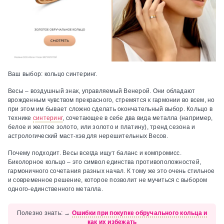
Ваш выбор:
кольцо синтеринг.
Весы – воздушный знак, управляемый Венерой. Они обладают
врожденным чувством прекрасного, стремятся к гармонии во всем, но
при этом им бывает сложно сделать окончательный выбор. Кольцо в
технике
синтеринг
, сочетающее в себе два вида металла (например,
белое и желтое золото, или золото и платину), тренд сезона и
астрологический маст-хэв для нерешительных Весов.
Почему подходит.
Весы всегда ищут баланс и компромисс.
Биколорное кольцо – это символ единства противоположностей,
гармоничного сочетания разных начал. К тому же это очень стильное
и современное решение, которое позволит не мучиться с выбором
одного-единственного металла.
Полезно знать:
→
Ошибки при покупке обручального кольца и
как их избежать