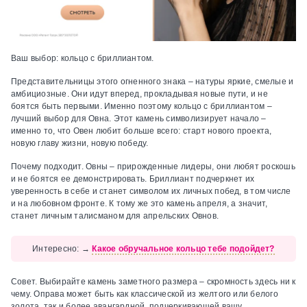
Ваш выбор:
кольцо с бриллиантом.
Представительницы этого огненного знака – натуры яркие, смелые и
амбициозные. Они идут вперед, прокладывая новые пути, и не
боятся быть первыми. Именно поэтому кольцо с бриллиантом –
лучший выбор для Овна. Этот камень символизирует начало –
именно то, что Овен любит больше всего: старт нового проекта,
новую главу жизни, новую победу.
Почему подходит.
Овны – прирожденные лидеры, они любят роскошь
и не боятся ее демонстрировать. Бриллиант подчеркнет их
уверенность в себе и станет символом их личных побед, в том числе
и на любовном фронте. К тому же это камень апреля, а значит,
станет личным талисманом для апрельских Овнов.
Интересно:
→
Какое обручальное кольцо тебе подойдет?
Совет.
Выбирайте камень заметного размера – скромность здесь ни к
чему. Оправа может быть как классической из желтого или белого
золота, так и более авангардной, подчеркивающей вашу