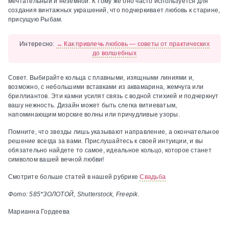
мечтательный и неземной. К тому же оно часто используется для
создания винтажных украшений, что подчеркивает любовь к старине,
присущую Рыбам.
Интересно:
→ Как привлечь любовь — советы от практических
до волшебных
Совет.
Выбирайте кольца с плавными, изящными линиями и,
возможно, с небольшими вставками из аквамарина, жемчуга или
бриллиантов. Эти камни усилят связь с водной стихией и подчеркнут
вашу нежность. Дизайн может быть слегка витиеватым,
напоминающим морские волны или причудливые узоры.
Помните, что звезды лишь указывают направление, а окончательное
решение всегда за вами. Прислушайтесь к своей интуиции, и вы
обязательно найдете то самое, идеальное кольцо, которое станет
символом вашей вечной любви!
Смотрите больше статей в нашей рубрике
Свадьба
Фото: 585*ЗОЛОТОЙ, Shutterstock, Freepik.
Марианна Гордеева