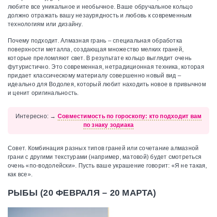
любите все уникальное и необычное. Ваше обручальное кольцо
должно отражать вашу незаурядность и любовь к современным
технологиям или дизайну.
Почему подходит.
Алмазная грань – специальная обработка
поверхности металла, создающая множество мелких граней,
которые преломляют свет. В результате кольцо выглядит очень
футуристично. Это современная, нетрадиционная техника, которая
придает классическому материалу совершенно новый вид –
идеально для Водолея, который любит находить новое в привычном
и ценит оригинальность.
Интересно:
→
Совместимость по гороскопу: кто подходит вам
по знаку зодиака
Совет.
Комбинация разных типов граней или сочетание алмазной
грани с другими текстурами (например, матовой) будет смотреться
очень «по-водолейски». Пусть ваше украшение говорит: «Я не такая,
как все».
РЫБЫ (20 ФЕВРАЛЯ – 20 МАРТА)