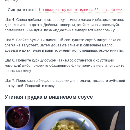
тарелку.
Смотрите также:
Что подарить мужчине - идеи на 23 февраля >>>
Шаг 4.
Снова добавьте в сковороду немного масла и обжарьте чеснок
до золотистого цвета. Добавьте каперсы, влейте вино и пассируйте,
помешивая, 2 минуты, пока жидкость не выпарится наполовину.
Шаг 5.
Влейте бульон и лимонный сок, тушите соус 5 минут, пока он
слегка не загустеет. Затем добавьте сливки и сливочное масло,
доведите до кипения и варите, энергично помешивая, около минуты.
Шаг 6.
Полейте курицу соусом (так мясо останется с хрустящей
корочкой) либо положите обжаренное филе прямо в него и потушите
несколько минут.
Шаг 7.
Переложите блюдо на тарелки для подачи, посыпьте рубленой
петрушкой. Подавайте сразу.
Утиная грудка в вишневом соусе