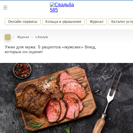
Журнал
Онлайн-сервисы
Кольца и украшения
Журнал
Каталог усл
Онлайн-сервисы
Журнал
Lifestyle
Ужин для мужа: 5 рецептов «мужских» блюд,
которые он оценит
ВСТУПАЙТЕ В КЛУБ ПРИВИЛЕГИЙ
присоединяйтесь к закрытому сообществу и получайте
скидки и бонусы за участие
РЕГИСТРАЦИЯ