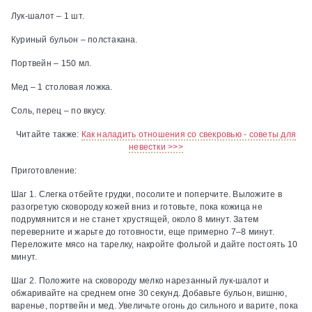
Лук-шалот – 1 шт.
Куриный бульон – полстакана.
Портвейн – 150 мл.
Мед – 1 столовая ложка.
Соль, перец – по вкусу.
Читайте также:
Как наладить отношения со свекровью - советы для
невестки >>>
Приготовление:
Шаг 1.
Слегка отбейте грудки, посолите и поперчите. Выложите в
разогретую сковороду кожей вниз и готовьте, пока кожица не
подрумянится и не станет хрустящей, около 8 минут. Затем
переверните и жарьте до готовности, еще примерно 7–8 минут.
Переложите мясо на тарелку, накройте фольгой и дайте постоять 10
минут.
Шаг 2.
Положите на сковороду мелко нарезанный лук-шалот и
обжаривайте на среднем огне 30 секунд. Добавьте бульон, вишню,
варенье, портвейн и мед. Увеличьте огонь до сильного и варите, пока