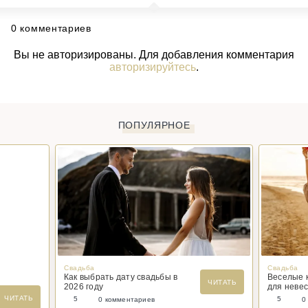
0 комментариев
Вы не авторизированы. Для добавления комментария
авторизируйтесь
.
ПОПУЛЯРНОЕ
Свадьба
Свадьба
Как выбрать дату свадьбы в
Веселые 
ЧИТАТЬ
2026 году
для невес
ЧИТАТЬ
5
5
0 комментариев
0