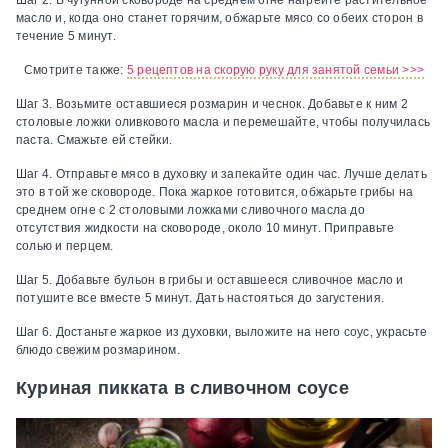
масло и, когда оно станет горячим, обжарьте мясо со обеих сторон в
течение 5 минут.
Смотрите также:
5 рецептов на скорую руку для занятой семьи >>>
Шаг 3.
Возьмите оставшиеся розмарин и чеснок. Добавьте к ним 2
столовые ложки оливкового масла и перемешайте, чтобы получилась
паста. Смажьте ей стейки.
Шаг 4.
Отправьте мясо в духовку и запекайте один час. Лучше делать
это в той же сковороде. Пока жаркое готовится, обжарьте грибы на
среднем огне с 2 столовыми ложками сливочного масла до
отсутствия жидкости на сковороде, около 10 минут. Приправьте
солью и перцем.
Шаг 5.
Добавьте бульон в грибы и оставшееся сливочное масло и
потушите все вместе 5 минут. Дать настояться до загустения.
Шаг 6.
Достаньте жаркое из духовки, выложите на него соус, украсьте
блюдо свежим розмарином.
Куриная пикката в сливочном соусе