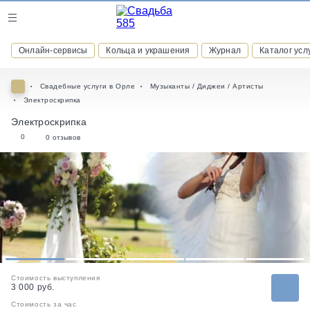
Журнал
Онлайн-сервисы
Кольца и украшения
Журнал
Каталог усл
Онлайн-сервисы
Свадебные услуги в Орле
Музыканты / Диджеи / Артисты
Электроскрипка
Электроскрипка
0
0 отзывов
ВСТУПАЙТЕ В КЛУБ ПРИВИЛЕГИЙ
присоединяйтесь к закрытому сообществу и получайте
скидки и бонусы за участие
РЕГИСТРАЦИЯ
1
2
3
4
5
Стоимость выступления
3 000 руб.
Стоимость за час