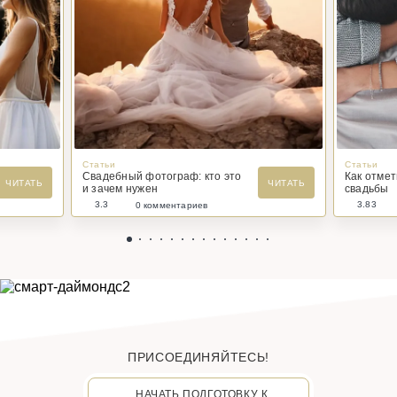
Статьи
Статьи
Свадебный фотограф: кто это
Как отме
ЧИТАТЬ
ЧИТАТЬ
и зачем нужен
свадьбы
3.3
3.83
0 комментариев
ПРИСОЕДИНЯЙТЕСЬ!
НАЧАТЬ ПОДГОТОВКУ К