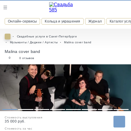
Журнал
Онлайн-сервисы
Кольца и украшения
Журнал
Каталог усл
Онлайн-сервисы
Свадебные услуги в Санкт-Петербурге
Музыканты / Диджеи / Артисты
Malina cover band
Malina cover band
0
0 отзывов
ВСТУПАЙТЕ В КЛУБ ПРИВИЛЕГИЙ
присоединяйтесь к закрытому сообществу и получайте
скидки и бонусы за участие
РЕГИСТРАЦИЯ
1
2
3
4
5
6
7
8
Стоимость выступления
35 000 руб.
Стоимость за час