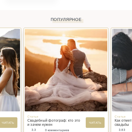
ПОПУЛЯРНОЕ
Статьи
Статьи
Свадебный фотограф: кто это
Как отме
ЧИТАТЬ
ЧИТАТЬ
и зачем нужен
свадьбы
3.3
3.83
0 комментариев