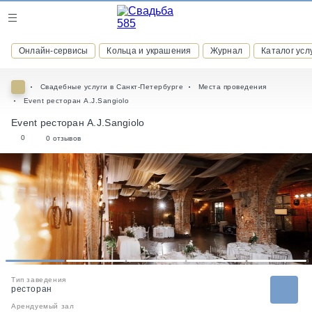
Журнал
Онлайн-сервисы
Кольца и украшения
Журнал
Каталог усл
Онлайн-сервисы
Свадебные услуги в Санкт-Петербурге
Места проведения
Event ресторан A.J.Sangiolo
Event ресторан A.J.Sangiolo
0
0 отзывов
ВСТУПАЙТЕ В КЛУБ ПРИВИЛЕГИЙ
присоединяйтесь к закрытому сообществу и получайте
скидки и бонусы за участие
РЕГИСТРАЦИЯ
1
2
3
4
5
Тип заведения
ресторан
Арендуемый зал