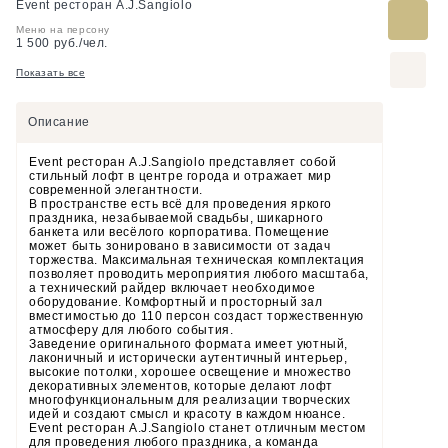
Event ресторан A.J.Sangiolo
Меню на персону
1 500 руб./чел.
Показать все
Описание
Event ресторан A.J.Sangiolo представляет собой
стильный лофт в центре города и отражает мир
современной элегантности.
В пространстве есть всё для проведения яркого
праздника, незабываемой свадьбы, шикарного
банкета или весёлого корпоратива. Помещение
может быть зонировано в зависимости от задач
торжества. Максимальная техническая комплектация
позволяет проводить мероприятия любого масштаба,
а технический райдер включает необходимое
оборудование. Комфортный и просторный зал
вместимостью до 110 персон создаст торжественную
атмосферу для любого события.
Заведение оригинального формата имеет уютный,
лаконичный и исторически аутентичный интерьер,
высокие потолки, хорошее освещение и множество
декоративных элементов, которые делают лофт
многофункциональным для реализации творческих
идей и создают смысл и красоту в каждом нюансе.
Event ресторан A.J.Sangiolo станет отличным местом
для проведения любого праздника, а команда