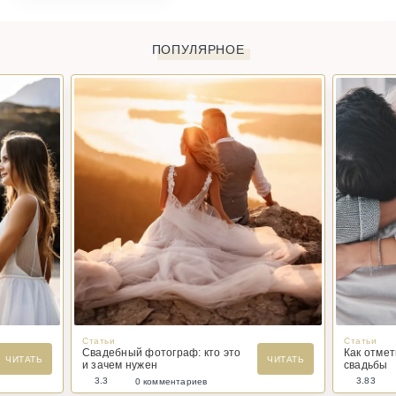
ПОПУЛЯРНОЕ
Статьи
Статьи
Свадебный фотограф: кто это
Как отме
ЧИТАТЬ
ЧИТАТЬ
и зачем нужен
свадьбы
3.3
3.83
0 комментариев