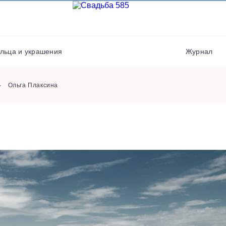
Транспорт
Музыканты / Диджеи /
Артисты
Флористы
Салюты / фейерверки
Фотостудии / места дл
льца и украшения
Журнал
фото
Выездная регистрация
Ольга Плаксина