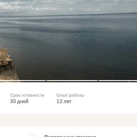
3
4
5
Срок готовности
Опыт работы
30 дней
12 лет