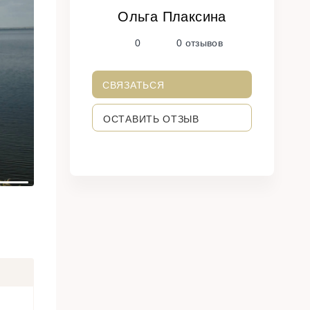
Ольга Плаксина
N
0
0 отзывов
e
x
t
СВЯЗАТЬСЯ
ОСТАВИТЬ ОТЗЫВ