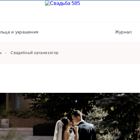
Транспорт
Музыканты / Диджеи /
Артисты
Флористы
Салюты / фейерверки
Фотостудии / места дл
льца и украшения
Журнал
фото
Выездная регистрация
ы
Свадебный организатор