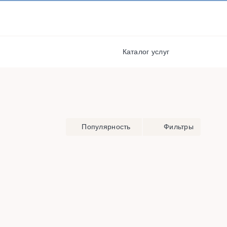
И ПОЛУЧАЙТЕ СКИДКИ И
БОНУСЫ ЗА УЧАСТИЕ
РЕГИСТРАЦИЯ
Каталог услуг
я
Популярность
Фильтры