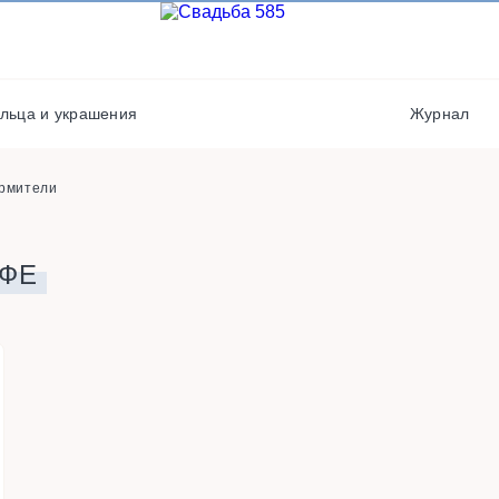
Хореографы
Свадебные платья/
костюмы
Видеографы
Стилисты
Кейтеринг
льца и украшения
Журнал
Фотостудии / места дл
фото
рмители
УФЕ