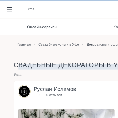
Декораторы и
оформители
Уфа
Журнал
Музыканты / Диджеи /
Артисты
Онлайн-сервисы
Ко
Онлайн-сервисы
Полиграфия
Главная
Свадебные услуги в Уфе
Декораторы и офо
СВАДЕБНЫЕ ДЕКОРАТОРЫ В 
Уфа
Руслан Исламов
0
0 отзывов