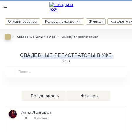
Журнал
Онлайн-сервисы
Кольца и украшения
Журнал
Каталог усл
Онлайн-сервисы
Свадебные услуги в Уфе
Выездная регистрация
СВАДЕБНЫЕ РЕГИСТРАТОРЫ В УФЕ
Уфа
ВСТУПАЙТЕ В КЛУБ ПРИВИЛЕГИЙ
присоединяйтесь к закрытому сообществу и получайте
скидки и бонусы за участие
РЕГИСТРАЦИЯ
Популярность
Фильтры
Анна Ланговая
0
0 отзывов