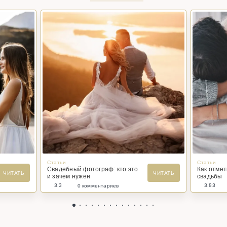
Статьи
Статьи
Свадебный фотограф: кто это
Как отме
ЧИТАТЬ
ЧИТАТЬ
и зачем нужен
свадьбы
3.3
3.83
0 комментариев