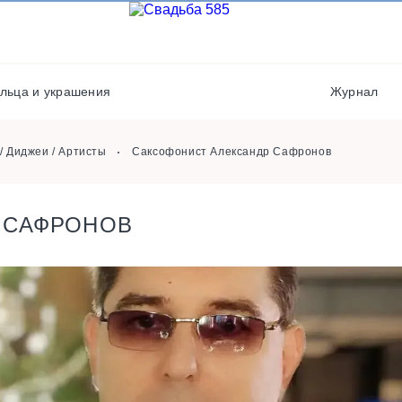
Видеографы
Транспорт
Выездная регистрация
Фотостудии / места дл
фото
Кейтеринг
льца и украшения
Журнал
Хореографы
/ Диджеи / Артисты
Саксофонист Александр Сафронов
 САФРОНОВ