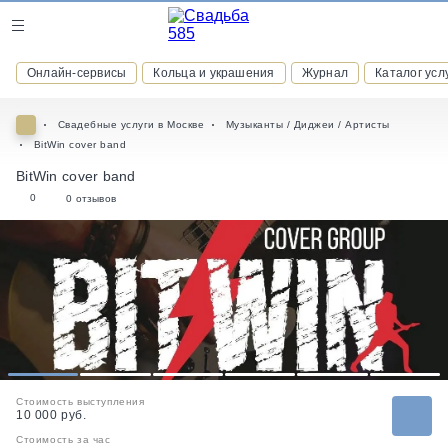
Журнал
Онлайн-сервисы
Кольца и украшения
Журнал
Каталог усл
Онлайн-сервисы
Свадебные услуги в Москве
Музыканты / Диджеи / Артисты
BitWin cover band
BitWin cover band
0
0 отзывов
ВСТУПАЙТЕ В КЛУБ ПРИВИЛЕГИЙ
присоединяйтесь к закрытому сообществу и получайте
скидки и бонусы за участие
РЕГИСТРАЦИЯ
1
2
3
4
5
6
Стоимость выступления
10 000 руб.
Стоимость за час