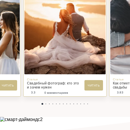
Статьи
Статьи
Свадебный фотограф: кто это
Как отме
ЧИТАТЬ
ЧИТАТЬ
и зачем нужен
свадьбы
3.3
3.83
0 комментариев