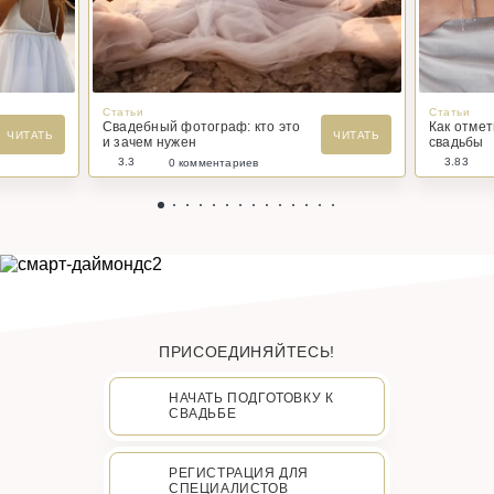
Статьи
Статьи
Свадебный фотограф: кто это
Как отме
ЧИТАТЬ
ЧИТАТЬ
и зачем нужен
свадьбы
3.3
3.83
0 комментариев
ПРИСОЕДИНЯЙТЕСЬ!
НАЧАТЬ ПОДГОТОВКУ К
СВАДЬБЕ
РЕГИСТРАЦИЯ ДЛЯ
СПЕЦИАЛИСТОВ