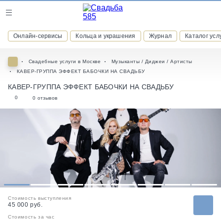
Журнал
Онлайн-сервисы
Кольца и украшения
Журнал
Каталог усл
Онлайн-сервисы
Свадебные услуги в Москве
Музыканты / Диджеи / Артисты
КАВЕР-ГРУППА ЭФФЕКТ БАБОЧКИ НА СВАДЬБУ
КАВЕР-ГРУППА ЭФФЕКТ БАБОЧКИ НА СВАДЬБУ
0
0 отзывов
ВСТУПАЙТЕ В КЛУБ ПРИВИЛЕГИЙ
присоединяйтесь к закрытому сообществу и получайте
скидки и бонусы за участие
РЕГИСТРАЦИЯ
1
2
3
4
5
6
7
8
Стоимость выступления
45 000 руб.
Стоимость за час