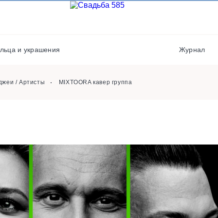
Выездная регистрация
Флористы
Кондитеры
Кейтеринг
Полиграфия
Фотостудии / места дл
льца и украшения
Журнал
фото
Хореографы
джеи / Артисты
MIXTOORA кавер группа