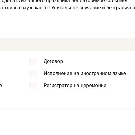
бы сделать из вашего праздника неповторимое событие!
антливые музыканты! Уникальное звучание и безграничн
Договор
Исполнение на иностранном языке
е
Регистратор на церемонии