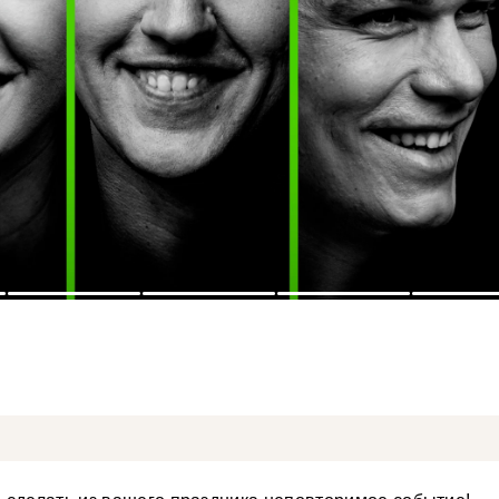
4
5
6
7