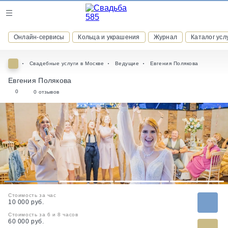
Журнал
Онлайн-сервисы
Кольца и украшения
Журнал
Каталог усл
Онлайн-сервисы
Свадебные услуги в Москве
Ведущие
Евгения Полякова
Евгения Полякова
0
0 отзывов
ВСТУПАЙТЕ В КЛУБ ПРИВИЛЕГИЙ
присоединяйтесь к закрытому сообществу и получайте
скидки и бонусы за участие
РЕГИСТРАЦИЯ
1
2
3
4
Стоимость за час
10 000 руб.
Стоимость за 6 и 8 часов
60 000 руб.