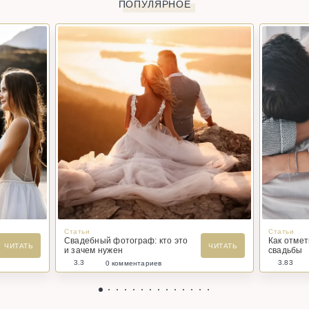
ПОПУЛЯРНОЕ
Статьи
Статьи
Свадебный фотограф: кто это
Как отме
ЧИТАТЬ
ЧИТАТЬ
и зачем нужен
свадьбы
3.3
3.83
0 комментариев