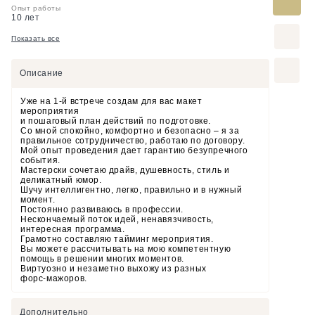
Опыт работы
10 лет
Показать все
Описание
Уже на 1-й встрече создам для вас макет
мероприятия
и пошаговый план действий по подготовке.
Со мной спокойно, комфортно и безопасно – я за
правильное сотрудничество, работаю по договору.
Мой опыт проведения дает гарантию безупречного
события.
Мастерски сочетаю драйв, душевность, стиль и
деликатный юмор.
Шучу интеллигентно, легко, правильно и в нужный
момент.
Постоянно развиваюсь в профессии.
Нескончаемый поток идей, ненавязчивость,
интересная программа.
Грамотно составляю тайминг мероприятия.
Вы можете рассчитывать на мою компетентную
помощь в решении многих моментов.
Виртуозно и незаметно выхожу из разных
форс-мажоров.
Дополнительно