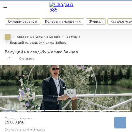
Журнал
Онлайн-сервисы
Кольца и украшения
Журнал
Каталог усл
Онлайн-сервисы
Свадебные услуги в Москве
Ведущие
Ведущий на свадьбу Феликс Зайцев
Ведущий на свадьбу Феликс Зайцев
0
0 отзывов
ВСТУПАЙТЕ В КЛУБ ПРИВИЛЕГИЙ
присоединяйтесь к закрытому сообществу и получайте
скидки и бонусы за участие
РЕГИСТРАЦИЯ
1
2
3
4
5
6
7
8
9
Стоимость за час
15 000 руб.
Стоимость за 6 и 8 часов