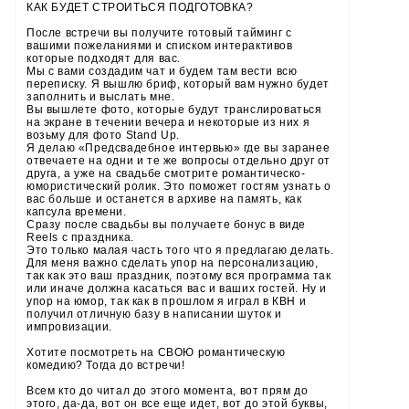
КАК БУДЕТ СТРОИТЬСЯ ПОДГОТОВКА?
После встречи вы получите готовый тайминг с
вашими пожеланиями и списком интерактивов
которые подходят для вас.
Мы с вами создадим чат и будем там вести всю
переписку. Я вышлю бриф, который вам нужно будет
заполнить и выслать мне.
Вы вышлете фото, которые будут транслироваться
на экране в течении вечера и некоторые из них я
возьму для фото Stand Up.
Я делаю «Предсвадебное интервью» где вы заранее
отвечаете на одни и те же вопросы отдельно друг от
друга, а уже на свадьбе смотрите романтическо-
юмористический ролик. Это поможет гостям узнать о
вас больше и останется в архиве на память, как
капсула времени.
Сразу после свадьбы вы получаете бонус в виде
Reels с праздника.
Это только малая часть того что я предлагаю делать.
Для меня важно сделать упор на персонализацию,
так как это ваш праздник, поэтому вся программа так
или иначе должна касаться вас и ваших гостей. Ну и
упор на юмор, так как в прошлом я играл в КВН и
получил отличную базу в написании шуток и
импровизации.
Хотите посмотреть на СВОЮ романтическую
комедию? Тогда до встречи!
Всем кто до читал до этого момента, вот прям до
этого, да-да, вот он все еще идет, вот до этой буквы,