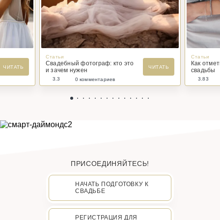
Статьи
Статьи
Свадебный фотограф: кто это
Как отме
ЧИТАТЬ
ЧИТАТЬ
и зачем нужен
свадьбы
3.3
3.83
0 комментариев
ПРИСОЕДИНЯЙТЕСЬ!
НАЧАТЬ ПОДГОТОВКУ К
СВАДЬБЕ
РЕГИСТРАЦИЯ ДЛЯ