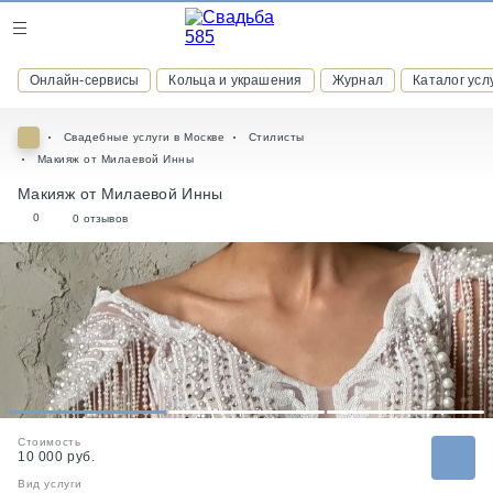
Журнал
Онлайн-сервисы
Кольца и украшения
Журнал
Каталог усл
Онлайн-сервисы
Свадебные услуги в Москве
Стилисты
Макияж от Милаевой Инны
Макияж от Милаевой Инны
0
0 отзывов
ВСТУПАЙТЕ В КЛУБ ПРИВИЛЕГИЙ
присоединяйтесь к закрытому сообществу и получайте
скидки и бонусы за участие
РЕГИСТРАЦИЯ
1
2
3
Стоимость
10 000 руб.
Вид услуги