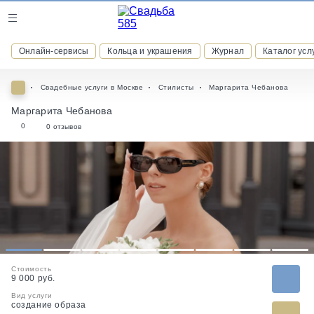
Журнал
Онлайн-сервисы
Кольца и украшения
Журнал
Каталог усл
Онлайн-сервисы
Свадебные услуги в Москве
Стилисты
Маргарита Чебанова
Маргарита Чебанова
0
0 отзывов
ВСТУПАЙТЕ В КЛУБ ПРИВИЛЕГИЙ
присоединяйтесь к закрытому сообществу и получайте
скидки и бонусы за участие
РЕГИСТРАЦИЯ
1
2
3
4
5
6
7
8
Стоимость
9 000 руб.
Вид услуги
создание образа