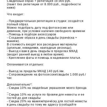
Свадебный образ + репетиция 19.000 руб.
(пакет без репетиции от 8.000 руб., подробности
ниже)
Что входит:
- Предварительная репетиция в студии: создаётся
полный образ.
Можно подобрать дату под фотосессию или
девичник, при условии наличия свободного времени
- Помощь в подборе аксессуаров
- Создание образа в день свадьбы (причёска +
макияж).
В стоимость входят все расходные материалы
(шпильки, невидимки, накладные ресницы).
- Выезд к вам в день свадьбы в пределах МКАД
(входит ранний выезд в любое время).
- Крепление фаты и помощь в надевании платья.
Оплачивается отдельно:
- Выезд за пределы МКАД 140 руб./км.
- Сопровождение на фотосессии/свадьбе 1.000 руб./
час
Дополнительно*:
- Скидка 10% на свадебные украшения моего бренда
_
- Скидка 10% на услуги по бровям для невесты и ее
гостей до дня свадьбы
- Скидка 20% на макияж/причёску для гостей невесты
в день свадьбы по тому же адресу (сообщайте