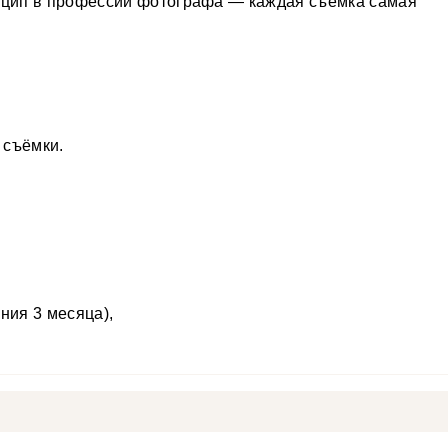
нцип в профессии фотографа — каждая съёмка самая
 съёмки.
ния 3 месяца),