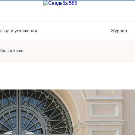
Выездная регистрация
Флористы
Кондитеры
Кейтеринг
Полиграфия
Фотостудии / места дл
льца и украшения
Журнал
фото
Хореографы
Мария Крош