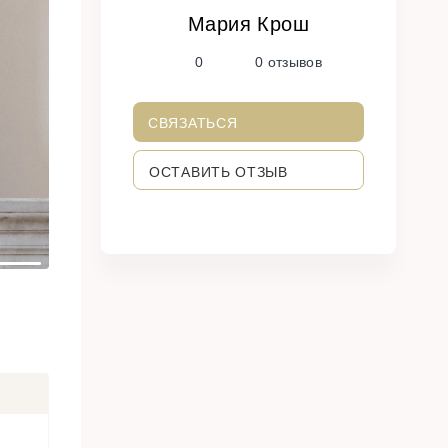
Мария Крош
N
0
0 отзывов
e
x
t
СВЯЗАТЬСЯ
ОСТАВИТЬ ОТЗЫВ