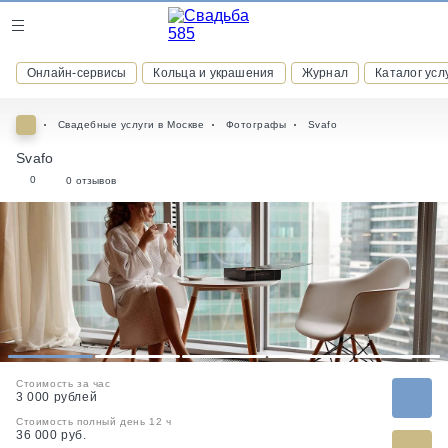
Журнал
Онлайн-сервисы
Кольца и украшения
Журнал
Каталог усл
Онлайн-сервисы
Свадебные услуги в Москве
Фотографы
Svafo
Svafo
0
0 отзывов
ВСТУПАЙТЕ В КЛУБ ПРИВИЛЕГИЙ
присоединяйтесь к закрытому сообществу и получайте
скидки и бонусы за участие
РЕГИСТРАЦИЯ
1
2
3
4
5
Стоимость за час
3 000 рублей
Стоимость полный день 12 ч
36 000 руб.