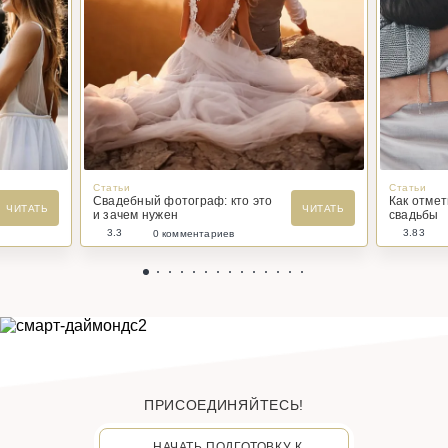
Статьи
Статьи
Свадебный фотограф: кто это
Как отме
ЧИТАТЬ
ЧИТАТЬ
и зачем нужен
свадьбы
3.3
3.83
0 комментариев
ПРИСОЕДИНЯЙТЕСЬ!
НАЧАТЬ ПОДГОТОВКУ К