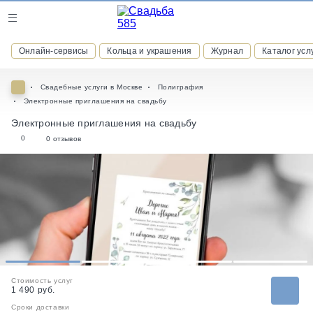
Журнал
Онлайн-сервисы
Кольца и украшения
Журнал
Каталог усл
Онлайн-сервисы
Свадебные услуги в Москве
Полиграфия
Электронные приглашения на свадьбу
Электронные приглашения на свадьбу
0
0 отзывов
ВСТУПАЙТЕ В КЛУБ ПРИВИЛЕГИЙ
присоединяйтесь к закрытому сообществу и получайте
скидки и бонусы за участие
РЕГИСТРАЦИЯ
1
2
3
4
Стоимость услуг
1 490 руб.
Сроки доставки