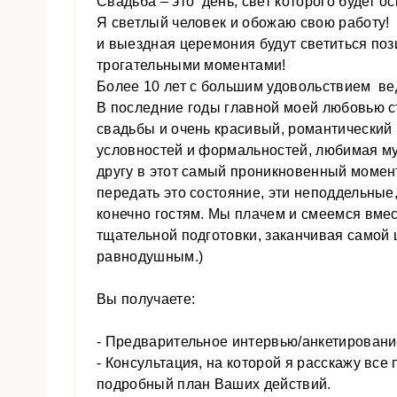
Свадьба – это день, свет которого будет о
Я светлый человек и обожаю свою работу!
и выездная церемония будут светиться п
трогательными моментами!
Более 10 лет с большим удовольствием ве
В последние годы главной моей любовью с
свадьбы и очень красивый, романтический 
условностей и формальностей, любимая муз
другу в этот самый проникновенный момент
передать это состояние, эти неподдельны
конечно гостям. Мы плачем и смеемся вме
тщательной подготовки, заканчивая самой 
равнодушным.)
Вы получаете:
- Предварительное интервью/анкетировани
- Консультация, на которой я расскажу вс
подробный план Ваших действий.