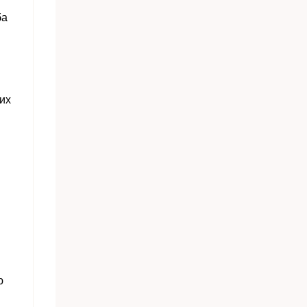
ба
их
ю