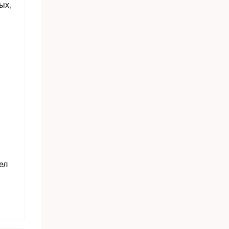
ых,
ел