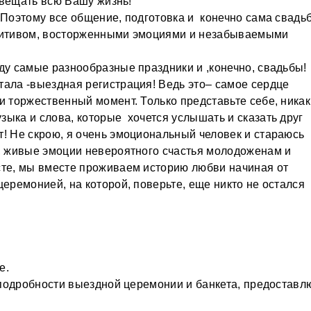
свещать всю Вашу жизнь!
 Поэтому все общение, подготовка и конечно сама свадь
озитивом, восторженными эмоциями и незабываемыми
ду самые разнообразные праздники и ,конечно, свадьбы!
тала -выездная регистрация! Ведь это– самое сердце
и торжественный момент. Только представьте себе, никак
ыка и слова, которые хочется услышать и сказать друг
! Не скрою, я очень эмоциональный человек и стараюсь
е, живые эмоции невероятного счастья молодоженам и
сте, мы вместе проживаем историю любви начиная от
церемонией, на которой, поверьте, еще никто не остался
е.
е подробности выездной церемонии и банкета, предоставл