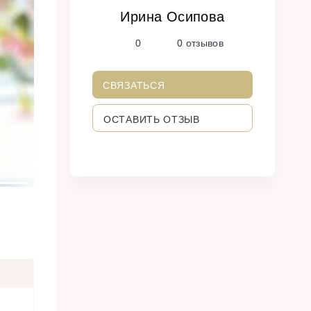
Ирина Осипова
N
0
0 отзывов
e
x
t
СВЯЗАТЬСЯ
ОСТАВИТЬ ОТЗЫВ