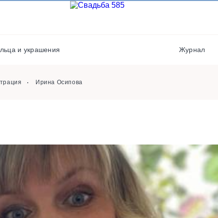
Выездная регистрация
Флористы
Кондитеры
Кейтеринг
Полиграфия
Фотостудии / места дл
льца и украшения
Журнал
фото
Хореографы
страция
Ирина Осипова