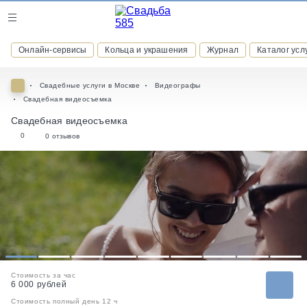
Журнал
Онлайн-сервисы
Кольца и украшения
Журнал
Каталог усл
Онлайн-сервисы
Свадебные услуги в Москве
Видеографы
Свадебная видеосъемка
Свадебная видеосъемка
0
0 отзывов
ВСТУПАЙТЕ В КЛУБ ПРИВИЛЕГИЙ
присоединяйтесь к закрытому сообществу и получайте
скидки и бонусы за участие
РЕГИСТРАЦИЯ
1
2
3
4
5
6
7
8
9
Стоимость за час
6 000 рублей
Стоимость полный день 12 ч