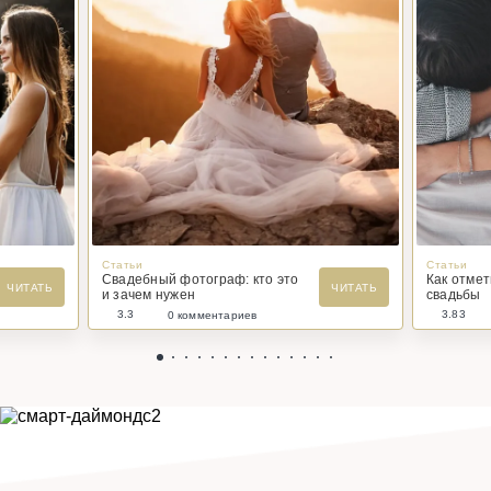
Статьи
Статьи
Свадебный фотограф: кто это
Как отме
ЧИТАТЬ
ЧИТАТЬ
и зачем нужен
свадьбы
3.3
3.83
0 комментариев