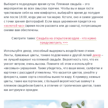
Выберите подходящее время суток.
Пляжная свадьба – это
мероприятие во всех смыслах горячее. Чтобы вы и ваши гости
чувствовали себя на нем комфортно, выбирайте время до полудня
или после 16:00, когда уже не так жарко. Кстати, оно и самое удачное
с точки зрения фотографий. Если ваша церемония придется на
«золотой час»
(время после рассвета или до заката), потрясающие
снимки вам обеспечены.
Смотрите также:
Свадьба на открытом воздухе - что нужно
предусмотреть >>>
Используйте декор, способный выдержать воздействие стихии.
Ленты, бумажные цветы, тонкие подсвечники и другой легкий
декор
–
не лучший вариант на пляжной свадьбе. Вероятность того, что их
унесет ветром, очень высока. Помните об этом и используйте
«весомые» украшения. Также убедитесь, что ваши меню, салфетки и
карточки с рассадкой утяжелены. Что касается цветов, узнайте у
флориста, какие сорта способны вынести жару. К примеру, нежные
цветы, такие как гортензии, с большей вероятностью завянут в
пляжном свадебном букете, в отличие от тропических цветов, таких
как антуриум и орхидеи.