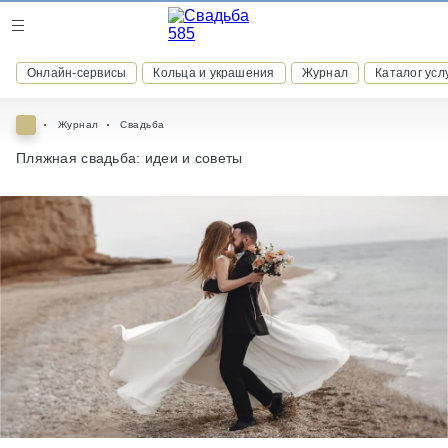
Журнал
Онлайн-сервисы
Кольца и украшения
Журнал
Каталог усл
Онлайн-сервисы
Журнал
Свадьба
Пляжная свадьба: идеи и советы
ВСТУПАЙТЕ В КЛУБ ПРИВИЛЕГИЙ
присоединяйтесь к закрытому сообществу и получайте
скидки и бонусы за участие
РЕГИСТРАЦИЯ