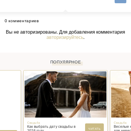
0 комментариев
Вы не авторизированы. Для добавления комментария
авторизируйтесь
.
ПОПУЛЯРНОЕ
Свадьба
Свадьба
Как выбрать дату свадьбы в
Веселые 
ЧИТАТЬ
2026 году
для невес