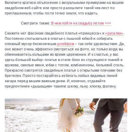
Включите краткое объяснение с визуальными примерами на вашем
свадебном веб-сайте или просто разошлите такой чек-лист по
приглашенным, чтобы гости точно знали, что надеть.
Смотрите также:
В чем пойти на свадьбу летом >>>
Скажите нет фасонам свадебного платья «принцесса» и
«русалка»
.
Постоянно спотыкаться в платье с пышной юбкой и собирать
пляжный мусор бесконечным
шлейфом
– так себе удовольствие. Да,
оно может очень эффектно смотреться на фото, но только когда вы
обмениваетесь кольцами во время церемонии. И к счастью, у вас
здесь большой выбор: платья в стиле бохо из струящихся тканей и
кружева, смелые мини, юбки с топом, комбинезоны, бельевой стиль.
Прекрасно смотрятся свадебные платья с открытыми плечами без
бретелек. Просто постарайтесь избегать любых видимых линий
загара перед вашим важным днем. И, конечно, отдавайте
предпочтение «дышащим» тканям: шелку, льну, хлопку, фатину.