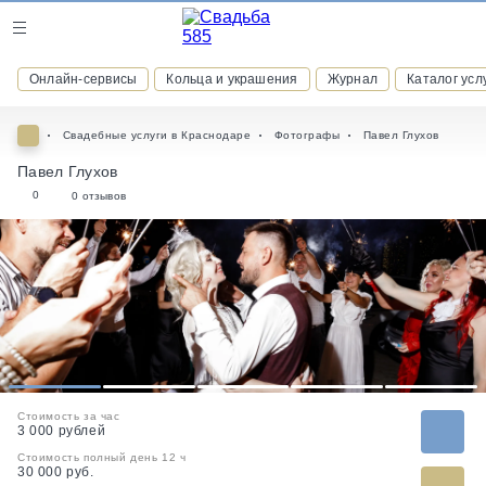
Журнал
Онлайн-сервисы
Кольца и украшения
Журнал
Каталог усл
Онлайн-сервисы
Свадебные услуги в Краснодаре
Фотографы
Павел Глухов
Павел Глухов
0
0 отзывов
ВСТУПАЙТЕ В КЛУБ ПРИВИЛЕГИЙ
присоединяйтесь к закрытому сообществу и получайте
скидки и бонусы за участие
РЕГИСТРАЦИЯ
1
2
3
4
5
Стоимость за час
3 000 рублей
Стоимость полный день 12 ч
30 000 руб.