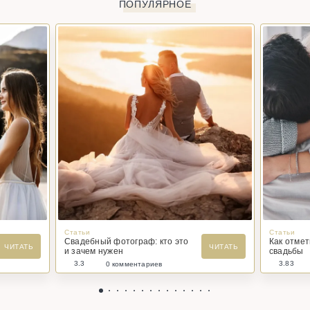
ПОПУЛЯРНОЕ
Статьи
Статьи
Свадебный фотограф: кто это
Как отме
ЧИТАТЬ
ЧИТАТЬ
и зачем нужен
свадьбы
3.3
3.83
0 комментариев