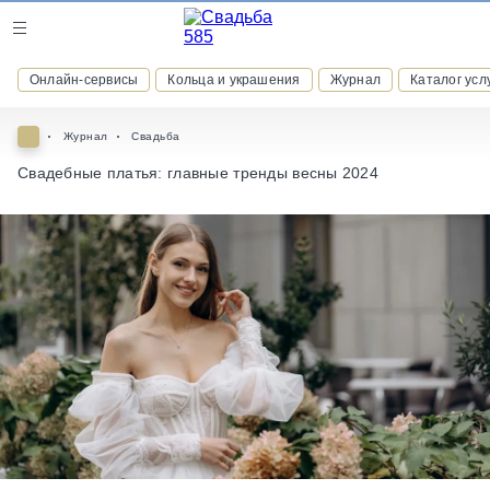
Журнал
Онлайн-сервисы
Кольца и украшения
Журнал
Каталог усл
Онлайн-сервисы
Журнал
Свадьба
Свадебные платья: главные тренды весны 2024
ВСТУПАЙТЕ В КЛУБ ПРИВИЛЕГИЙ
присоединяйтесь к закрытому сообществу и получайте
скидки и бонусы за участие
РЕГИСТРАЦИЯ