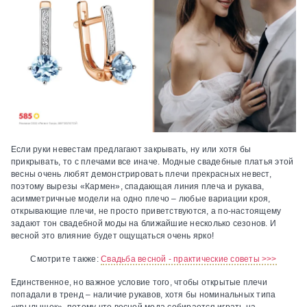
Если руки невестам предлагают закрывать, ну или хотя бы
прикрывать, то с плечами все иначе. Модные свадебные платья этой
весны очень любят демонстрировать плечи прекрасных невест,
поэтому вырезы «Кармен», спадающая линия плеча и рукава,
асимметричные модели на одно плечо – любые вариации кроя,
открывающие плечи, не просто приветствуются, а по-настоящему
задают тон свадебной моды на ближайшие несколько сезонов. И
весной это влияние будет ощущаться очень ярко!
Смотрите также:
Свадьба весной - практические советы >>>
Единственное, но важное условие того, чтобы открытые плечи
попадали в тренд – наличие рукавов, хотя бы номинальных типа
«крылышек», потому что весной мода собирается играть на