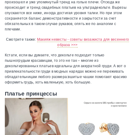
произошел и уже упомянутый тренд на голые плечи. Отсюда же
происходит и тренд свадебных платьев на ультрадекольте. Вырезы
спускаются все ниже, иногда достигая уровня талии. Но при этом
сохраняется баланс демонстративности и закрытости за счет
обязательных в таком случае рукавов, опять же по аналогии с
плечами.
Смотрите также:
Макияж невесты - советы визажиста для весеннего
образа >>>
Кстати, если вы думаете, что декольте подходит только
пышногрудым красавицам, то это не так – многие из
декольтированных платьев идеальны для аккуратной груди. А вот о
привлекательности груди в модных нарядах можно не переживать
обладательницам любого размера:вшитые чашки помогают красиво
оформить грудь, хоть маленькую, хоть большую.
Платье принцессы