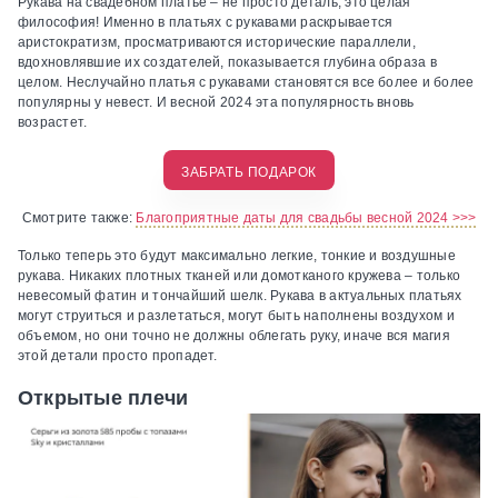
Рукава на свадебном платье – не просто деталь, это целая
философия! Именно в платьях с рукавами раскрывается
аристократизм, просматриваются исторические параллели,
вдохновлявшие их создателей, показывается глубина образа в
целом. Неслучайно платья с рукавами становятся все более и более
популярны у невест. И весной 2024 эта популярность вновь
возрастет.
ЗАБРАТЬ ПОДАРОК
Смотрите также:
Благоприятные даты для свадьбы весной 2024 >>>
Только теперь это будут максимально легкие, тонкие и воздушные
рукава. Никаких плотных тканей или домотканого кружева – только
невесомый фатин и тончайший шелк. Рукава в актуальных платьях
могут струиться и разлетаться, могут быть наполнены воздухом и
объемом, но они точно не должны облегать руку, иначе вся магия
этой детали просто пропадет.
Открытые плечи