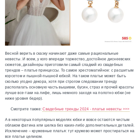
Веcной верить в сказку начинают даже самые рациональные
невесты. И всем, у кого впереди торжество, достойное диснеевских
сюжетов, дизайнеры приготовили самый сладкий из свадебных
трендов – платье принцессы. То самое хрестоматийное: с расшитым
корсетом и пышной-пышной юбкой. На таком платье может быть
сколько угодно декора, хотя при строгом следовании тренду
располагать основную часть вышивки, бусин, страз и прочей красоты
лучше все-таки на лифе, лишь немного заходя на полотно юбки (не
ниже уровня бедер).
Смотрите также:
Свадебные тренды 2024 - платье невесты >>>
А в некоторых популярных моделях юбки и вовсе остаются чистым
облаком фатина или шелка без каких-либо дополнительных деталей.
Исключение – кружевные платья: тут кружево может простираться на
все платье целиком.